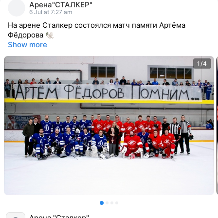
Арена"СТАЛКЕР"
reacted
6 Jul at 7:27 am
На арене Сталкер состоялся матч памяти Артёма
Фёдорова
Show more
1/4
Арена "Сталкер"