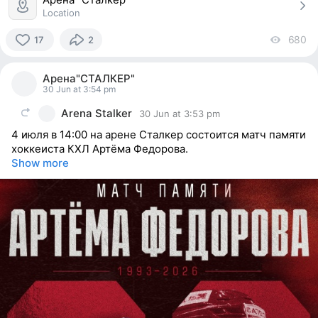
Location
680
vi
17
2
17
people
Арена"СТАЛКЕР"
reacted
30 Jun at 3:54 pm
Arena Stalker
30 Jun at 3:53 pm
4 июля в 14:00 на арене Сталкер состоится матч памяти
хоккеиста КХЛ Артёма Федорова.
Show more