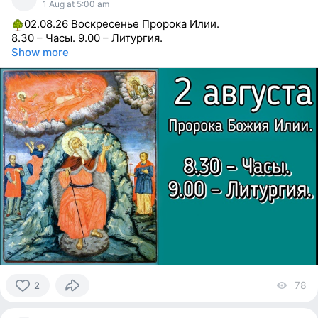
1 Aug at 5:00 am
02.08.26 Воскресенье Пророка Илии.
8.30 – Часы. 9.00 – Литургия.
Show more
78
vi
2
2
people