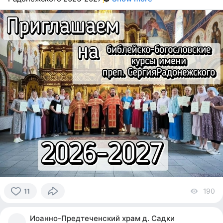
190
vi
11
11
people
Иоанно-Предтеченский храм д. Садки
reacted