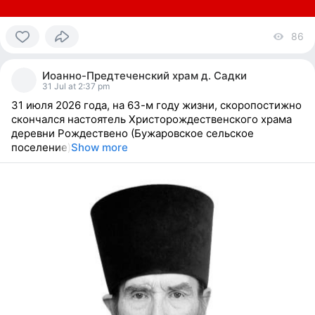
86
vi
0
people
Иоанно-Предтеченский храм д. Садки
reacted
31 Jul at 2:37 pm
31 июля 2026 года, на 63-м году жизни, скоропостижно
скончался настоятель Христорождественского храма
деревни Рождествено (Бужаровское сельское
поселение)
Show more