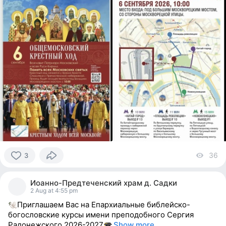
36
vi
3
3
people
Иоанно-Предтеченский храм д. Садки
reacted
2 Aug at 4:55 pm
Приглашаем Вас на Епархиальные библейско-
богословские курсы имени преподобного Сергия
Радонежского 2026-2027
Show more