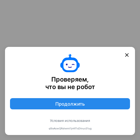
Проверяем,
что вы не робот
Продолжить
Условия использования
qfbvAowQRshemt1jnKf1sDtnux31ug