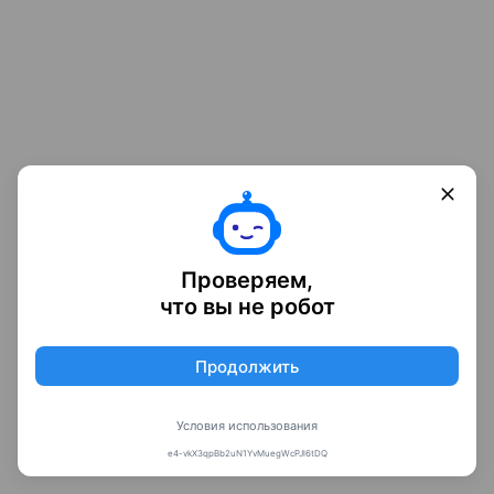
Проверяем,
что вы не робот
Продолжить
Условия использования
e4-vkX3qpBb2uN1YvMuegWcPJl6tDQ