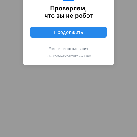
Проверяем,
что вы не робот
Продолжить
Условия использования
zcXshF0OMM6YsYr6XTUETqnIupM8tQ