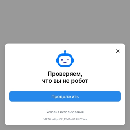
Проверяем,
что вы не робот
Продолжить
Условия использования
fvPF7HmKRqad1E_PXM8wU75NrD7Kew