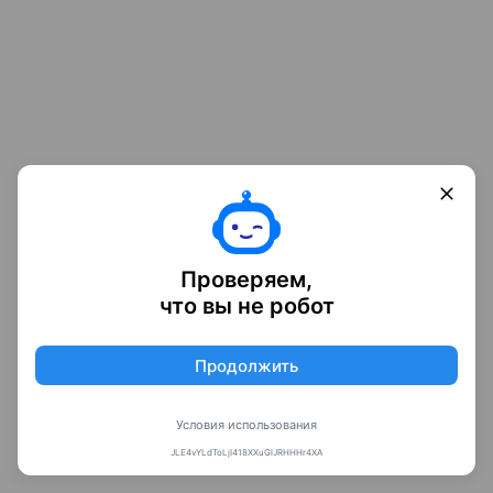
Проверяем,
что вы не робот
Продолжить
Условия использования
JLE4vYLdToLjI418XXuGlJRHHHr4XA