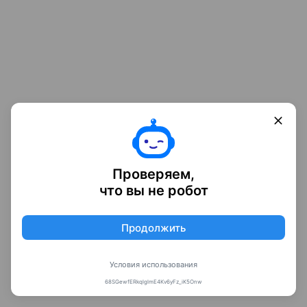
Проверяем,
что вы не робот
Продолжить
Условия использования
68SGewfERkqlglmE4Kv6yFz_iK5Onw