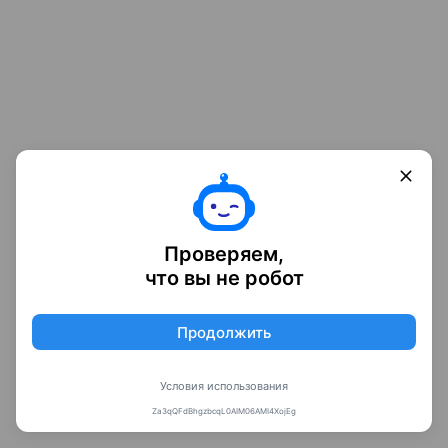
Проверяем,
что вы не робот
Продолжить
Условия использования
Za3qQFdBhgzbcqL0AIM06AMI4XojEg