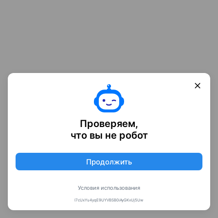
Проверяем,
что вы не робот
Продолжить
Условия использования
l7cUxYu4yqE9UYVBSB0iAyGKvUj5Uw