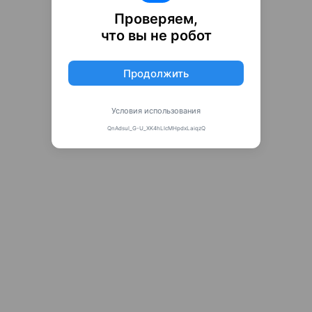
Проверяем,
что вы не робот
Продолжить
Условия использования
QnAdsul_G-U_XK4hLlcMHpdxLaiqzQ