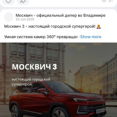
41
vi
0
people
Москвич - официальный дилер во Владимире
reacted
23 Jun 2025
Москвич 3 - настоящий городской супергерой!
Умная система камер 360° превращает
Show more