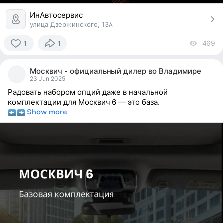
ИнАвтосервис
улица Дзержинского, 13А
469
vi
1
1
1
person
Москвич - официальный дилер во Владимире
reacted
23 Jun 2025
Радовать набором опций даже в начальной
комплектации для Москвич 6 — это база.
Show more