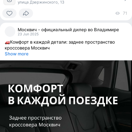
улица Дзержинского, 13
71
vi
0
people
Москвич - официальный дилер во Владимире
reacted
23 Jun 2025
Комфорт в каждой детали: заднее пространство
кроссовера Москвич
Show more