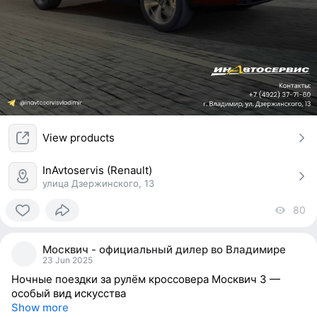
View products
InAvtoservis (Renault)
улица Дзержинского, 13
80
vi
0
people
Москвич - официальный дилер во Владимире
reacted
23 Jun 2025
Ночные поездки за рулём кроссовера Москвич 3 —
особый вид искусства
Show more