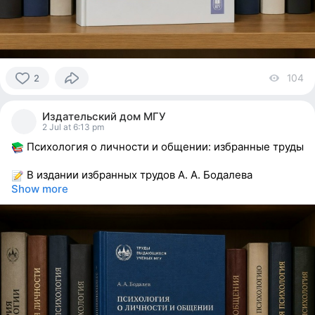
104
vi
2
2
people
Издательский дом МГУ
reacted
2 Jul at 6:13 pm
Психология о личности и общении: избранные труды
В издании избранных трудов А. А. Бодалева
Show more