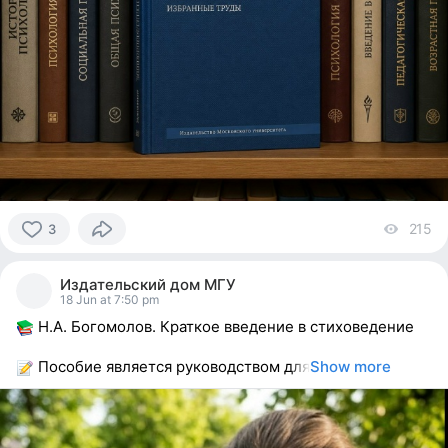
215
vi
3
3
people
Издательский дом МГУ
reacted
18 Jun at 7:50 pm
Н.А. Богомолов. Краткое введение в стиховедение
Пособие является руководством для
Show more