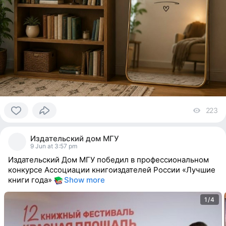
223
vi
0
people
Издательский дом МГУ
reacted
9 Jun at 3:57 pm
Издательский Дом МГУ победил в профессиональном
конкурсе Ассоциации книгоиздателей России «Лучшие
книги года»
Show more
1/4