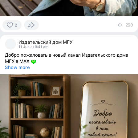
260
vi
2
2
people
Издательский дом МГУ
reacted
11 Jun at 9:41 am
Добро пожаловать в новый канал Издательского дома
МГУ в MAX
Show more