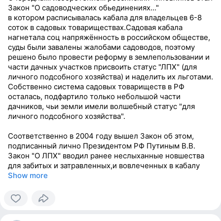
Закон "О садоводческих обьединениях..."
в котором расписывалась кабала для владельцев 6-8
соток в садовых товариществах.Садовая кабала
нагнетала соц напряжённость в российском обществе,
суды были завалены жалобами садоводов, поэтому
решено было провести реформу в землепользовании и
части дачных участков присвоить статус "ЛПХ" (для
личного подсобного хозяйства) и наделить их льготами.
Собственно система садовых товариществ в РФ
осталась, подфартило только небольшой части
дачников, чьи земли имели волшебный статус "для
личного подсобного хозяйства".
Соответственно в 2004 году вышел Закон об этом,
подписанный лично Президентом РФ Путиным В.В.
Закон "О ЛПХ" вводил ранее неслыханные новшества
для забитых и затравленных,и вовлеченных в кабалу
Show more
0
people