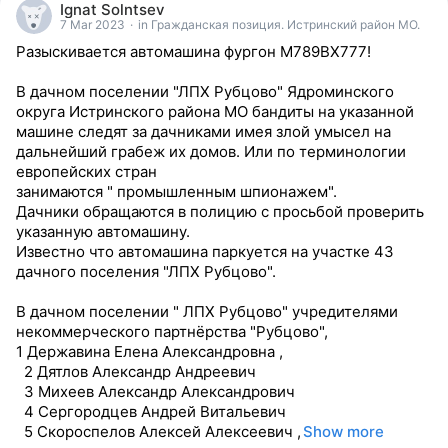
Ignat Solntsev
reacted
7 Mar 2023
·
in Гражданская позиция. Истринский район МО.
Разыскивается автомашина фургон М789ВХ777!
В дачном поселении "ЛПХ Рубцово" Ядроминского
округа Истринского района МО бандиты на указанной
машине следят за дачниками имея злой умысел на
дальнейший грабеж их домов. Или по терминологии
европейских стран
занимаются " промышленным шпионажем".
Дачники обращаются в полицию с просьбой проверить
указанную автомашину.
Известно что автомашина паркуется на участке 43
дачного поселения "ЛПХ Рубцово".
В дачном поселении " ЛПХ Рубцово" учредителями
некоммерческого партнёрства "Рубцово",
1 Державина Елена Александровна ,
2 Дятлов Александр Андреевич
3 Михеев Александр Александрович
4 Сергородцев Андрей Витальевич
5 Скороспелов Алексей Алексеевич ,
Show more