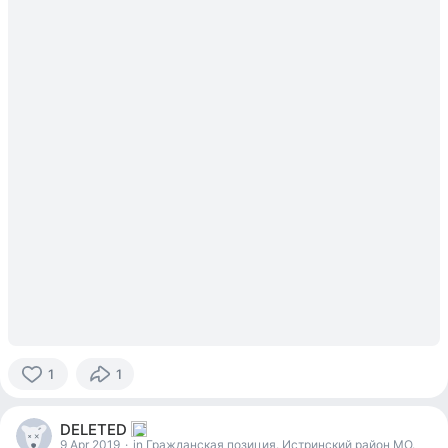
1
1
1
person
DELETED
reacted
9 Apr 2019
·
in Гражданская позиция. Истринский район МО.