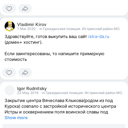
0
people
Vladimir Kirov
reacted
7 Mar 2020
·
in Гражданская позиция. Истринский район МО.
Здравствуйте, готов выкупить ваш сайт
istra-da.ru
(домен+ хостинг).
Если заинтересованы, то напишите примерную
стоимость
0
people
Igor Rudnitsky
reacted
23 May 2019
·
in Гражданская позиция. Истринский район МО.
Закрытие центра Вячеслава Клыкова(родом из под
Курска) совпало с застройкой исторического центра
Истры и осквернением поля воинской славы под
Show more