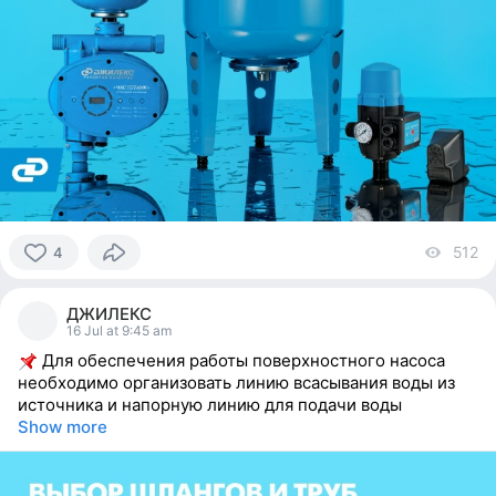
512
vi
4
4
people
ДЖИЛЕКС
reacted
16 Jul at 9:45 am
Для обеспечения работы поверхностного насоса
необходимо организовать линию всасывания воды из
источника и напорную линию для подачи воды
Show more