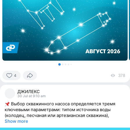
378
vi
4
4
people
ДЖИЛЕКС
reacted
30 Jul at 9:10 am
Выбор скважинного насоса определяется тремя
ключевыми параметрами: типом источника воды
(колодец, песчаная или артезианская скважина),
Show more