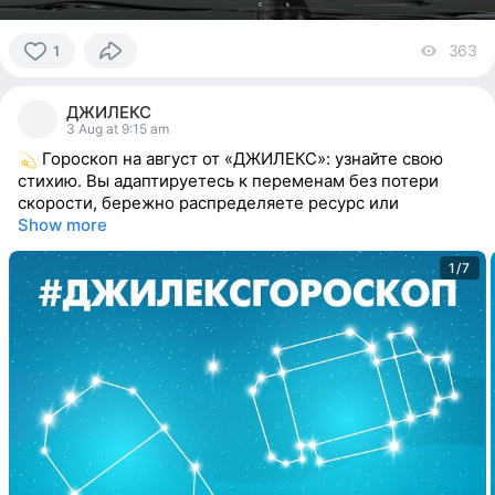
363
vi
1
1
person
ДЖИЛЕКС
reacted
3 Aug at 9:15 am
Гороскоп на август от «ДЖИЛЕКС»: узнайте свою
стихию. Вы адаптируетесь к переменам без потери
скорости, бережно распределяете ресурс или
Show more
1/7