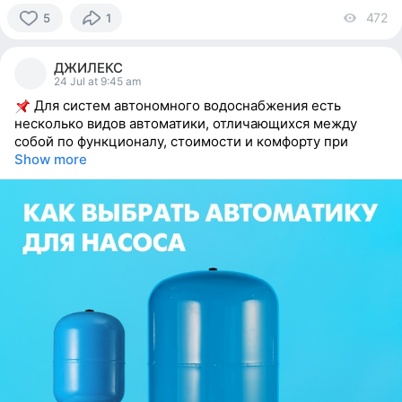
472
vi
5
1
5
people
ДЖИЛЕКС
reacted
24 Jul at 9:45 am
Для систем автономного водоснабжения есть
несколько видов автоматики, отличающихся между
собой по функционалу, стоимости и комфорту при
Show more