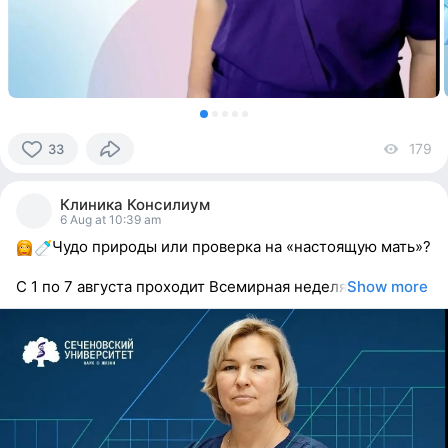
179
vi
33
33
people
Клиника Консилиум
reacted
6 Aug at 10:39 am
Чудо природы или проверка на «настоящую мать»?
С 1 по 7 августа проходит Всемирная неделя
Show more