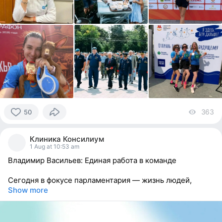
363
vi
50
50
people
Клиника Консилиум
reacted
1 Aug at 10:53 am
Владимир Васильев: Единая работа в команде
Сегодня в фокусе парламентария — жизнь людей,
Show more