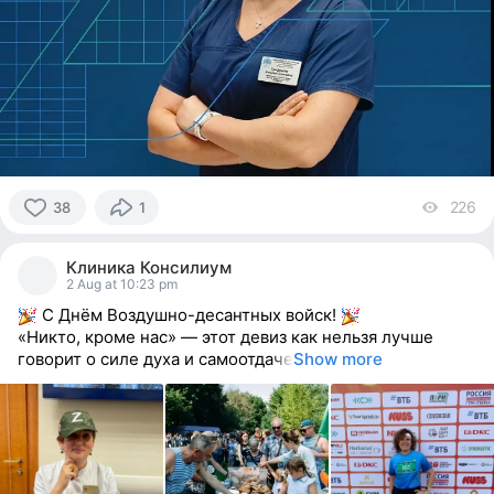
226
vi
38
1
38
people
Клиника Консилиум
reacted
2 Aug at 10:23 pm
С Днём Воздушно-десантных войск!
«Никто, кроме нас» — этот девиз как нельзя лучше
говорит о силе духа и самоотдаче
Show more