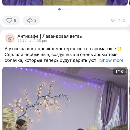
470
vi
9
2
9
people
Антикафе | Лавандовая ветвь
reacted
29 Jun at 4:00 pm
А у нас на днях прошёл мастер-класс по аромасаше
Сделали необычные, воздушные и очень ароматные
облачка, которые теперь будут дарить уют и
Show more
1/10