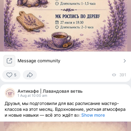
Message community
391
vi
5
5
people
Антикафе | Лавандовая ветвь
reacted
1 Aug at 10:00 am
Друзья, мы подготовили для вас расписание мастер-
классов на этот месяц. Вдохновение, уютная атмосфера
и новые навыки — всё это ждёт вас
Show more