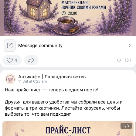
Message community
151
vi
4
4
people
Антикафе | Лавандовая ветвь
reacted
11 Jul at 6:23 am
Наш прайс-лист — теперь в одном посте!
Друзья, для вашего удобства мы собрали все цены и
форматы в три картинки. Листайте карусель, чтобы
выбрать то, что вам подходит
1/3