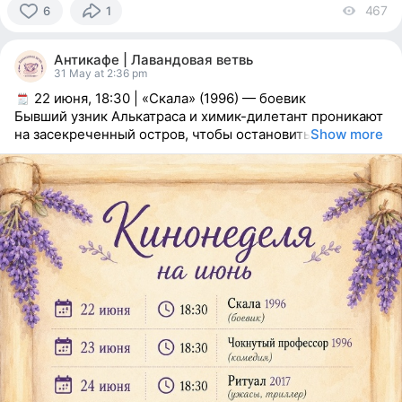
467
vi
6
1
6
people
Антикафе | Лавандовая ветвь
reacted
31 May at 2:36 pm
22 июня, 18:30 | «Скала» (1996) — боевик
Бывший узник Алькатраса и химик-дилетант проникают
на засекреченный остров, чтобы остановить
Show more