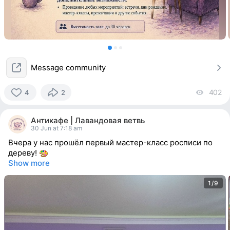
Message community
402
vi
4
2
4
people
Антикафе | Лавандовая ветвь
reacted
30 Jun at 7:18 am
Вчера у нас прошёл первый мастер-класс росписи по
дереву!
Show more
1/9