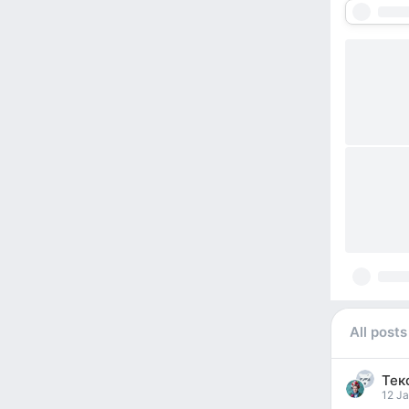
All posts
Тек
pos
12 Ja