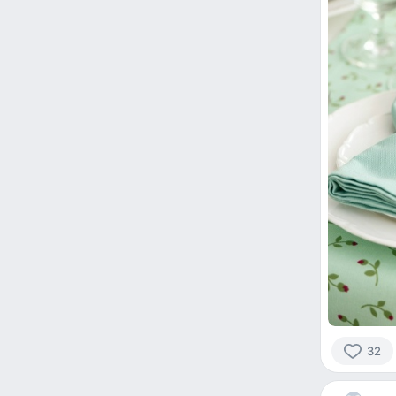
32
32
people