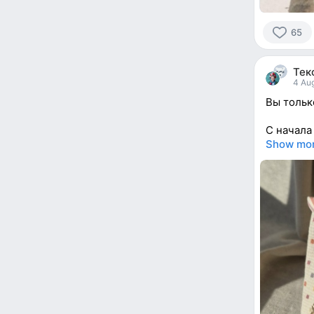
65
65
people
Тек
reacted
4 Aug
Вы тольк
С начала
Show mo