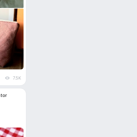
7.5K
views
tor