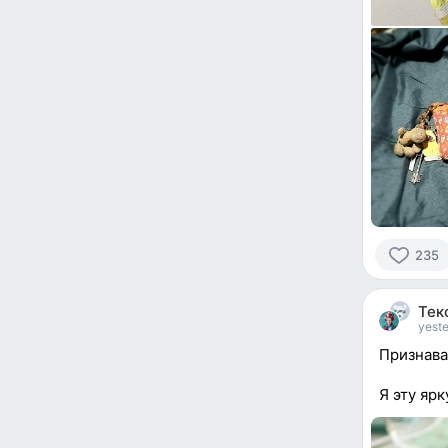
235
235
people
Тек
reacted
yeste
Признава
Я эту яр