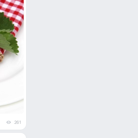
261
views