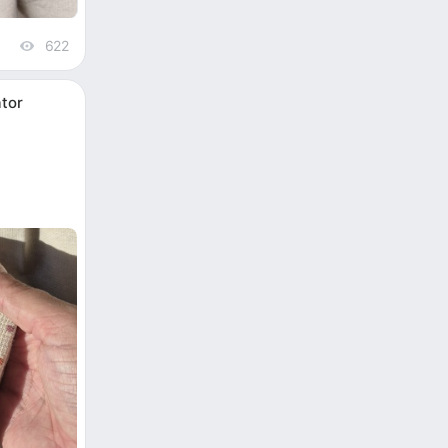
622
views
tor