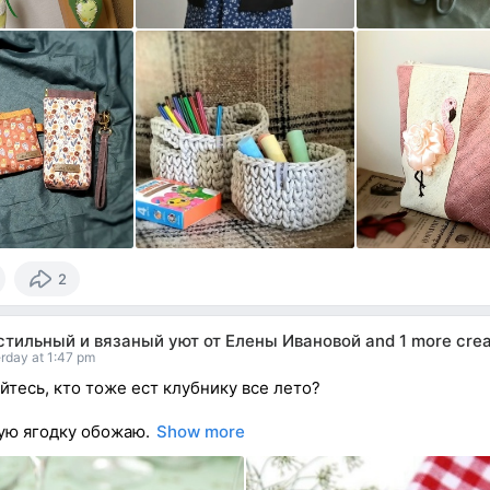
2
стильный и вязаный уют от Елены Ивановой
and
1 more crea
rday at 1:47 pm
йтесь, кто тоже ест клубнику все лето?
кую ягодку обожаю.
Show more