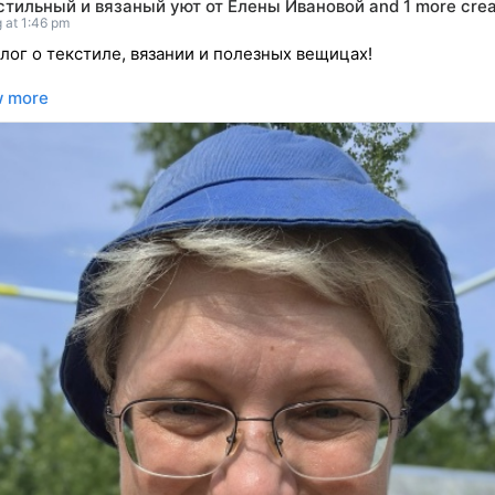
стильный и вязаный уют от Елены Ивановой
and
1 more crea
 at 1:46 pm
блог о текстиле, вязании и полезных вещицах!
 more