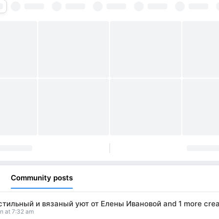
Community posts
стильный и вязаный уют от Елены Ивановой
and
1 more crea
t pinned
n at 7:32 am