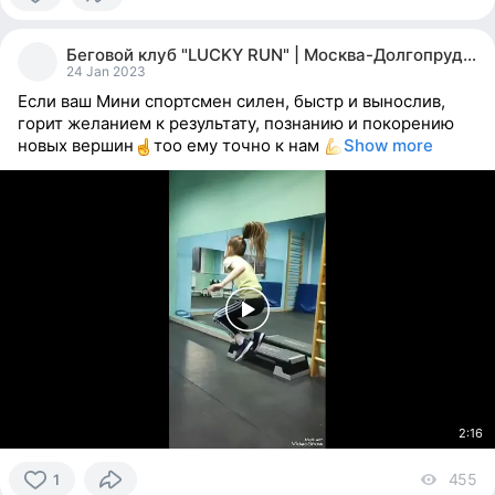
0
people
Беговой клуб "LUCKY RUN" | Москва-Долгопрудный
reacted
24 Jan 2023
Если ваш Мини спортсмен силен, быстр и вынослив,
горит желанием к результату, познанию и покорению
новых вершин
тоо ему точно к нам
Show more
2:16
455
vi
1