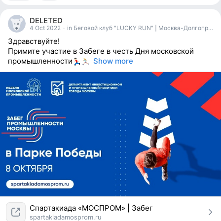
1
person
DELETED
reacted
4 Oct 2022
·
in Беговой клуб "LUCKY RUN" | Москва-Долгопрудный
Здравствуйте!
Примите участие в Забеге в честь Дня московской
промышленности
Show more
Спартакиада «МОСПРОМ» | Забег
spartakiadamosprom.ru