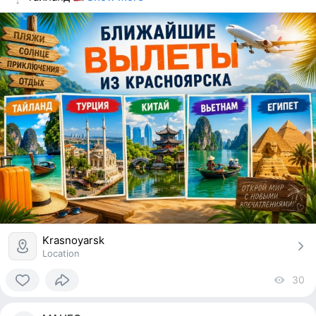
Krasnoyarsk
Location
30
vi
0
people