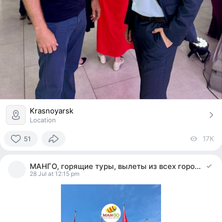
Krasnoyarsk
Location
17K
vi
51
51
people
МАНГО, горящие туры, вылеты из всех городов РФ
reacted
28 Jul at 12:15 pm