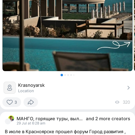
Krasnoyarsk
Location
320
vi
3
3
people
МАНГО, горящие туры, вылеты из всех городов РФ
and
2 more creators
reacted
29 Jul at 6:28 am
В июле в Красноярске прошел форум Город развития ,