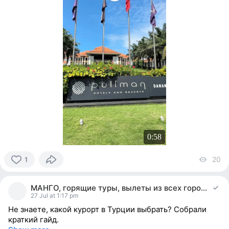
0:58
20
vi
1
1
person
МАНГО, горящие туры, вылеты из всех городов РФ
reacted
27 Jul at 1:17 pm
Не знаете, какой курорт в Турции выбрать? Собрали
краткий гайд.