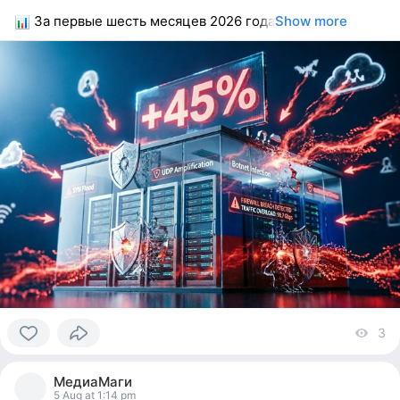
За первые шесть месяцев 2026 года
Show more
3
vi
0
people
МедиаМаги
reacted
5 Aug at 1:14 pm