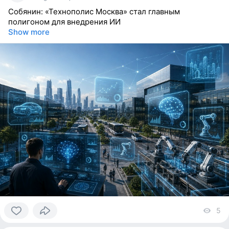
Собянин: «Технополис Москва» стал главным
полигоном для внедрения ИИ
Show more
5
vi
0