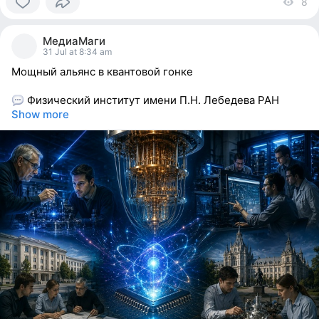
8
vi
0
people
МедиаМаги
reacted
31 Jul at 8:34 am
Мощный альянс в квантовой гонке
Физический институт имени П.Н. Лебедева РАН
Show more