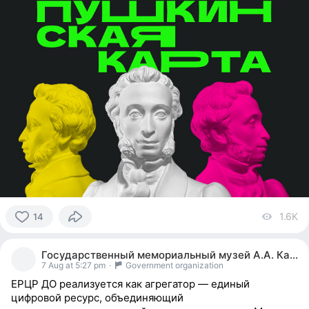
1.6K
vi
14
14
people
Государственный мемориальный музей А.А. Кадырова
reacted
7 Aug at 5:27 pm
·
Government organization
ЕРЦР ДО реализуется как агрегатор — единый
цифровой ресурс, объединяющий