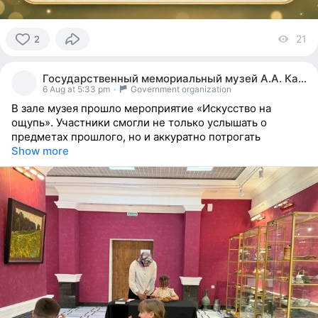
21
vi
2
2
people
Государственный мемориальный музей А.А. Кадырова
reacted
6 Aug at 5:33 pm
·
Government organization
В зале музея прошло мероприятие «Искусство на
ощупь». Участники смогли не только услышать о
предметах прошлого, но и аккуратно потрогать
Show more