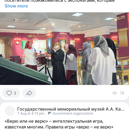
посетители познакомились с экспонатами, которые
Show more
18
vi
3
3
people
Государственный мемориальный музей А.А. Кадырова
reacted
7 Aug at 4:15 pm
·
Government organization
«Верю или не верю» – интеллектуальная игра,
известная многим. Правила игры «верю – не верю»