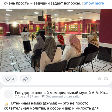
очень просты – ведущий задаёт вопросы, а
Show more
23
vi
3
3
people
Государственный мемориальный музей А.А. Кадырова
reacted
7 Aug at 9:37 am
·
Government organization
Пятничный намаз (джума) — это не просто
обязательная молитва, а особый дар и милость для