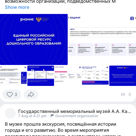
возможности организаций, подведомственных М
Show more
9
vi
3
3
people
Государственный мемориальный музей А.А. Кадырова
reacted
7 Aug at 4:21 pm
·
Government organization
В музее прошла экскурсия, посвящённая истории
города и его развитию. Во время мероприятия