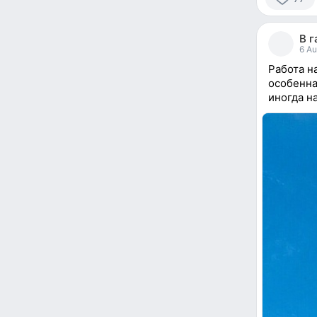
77
people
В г
reacted
6 Au
Работа на
особенна
иногда н