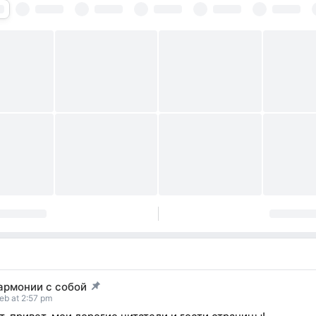
армонии с собой
t pinned
eb at 2:57 pm