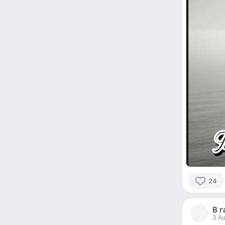
24
24
people
В г
reacted
3 Au