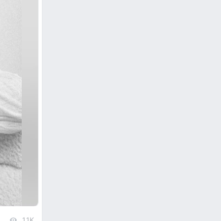
1.1K
views