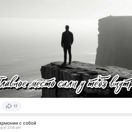
17
армонии с собой
g at 2:06 pm