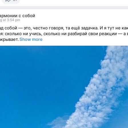
армонии с собой
g at 3:54 pm
д собой — это, честно говоря, та ещё задачка. И я тут не ка
я: сколько ни учись, сколько ни разбирай свои реакции — а 
акрывает.
Show more