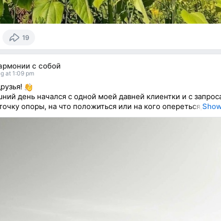
19
армонии с собой
g at 1:09 pm
друзья!
ний день начался с одной моей давней клиентки и с запроса
 точку опоры, на что положиться или на кого опереться,
Show