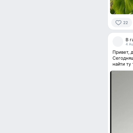
22
22
people
В г
reacted
4 Au
Привет, 
Сегодняш
найти ту