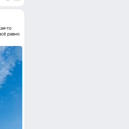
кая‑то
всё равно