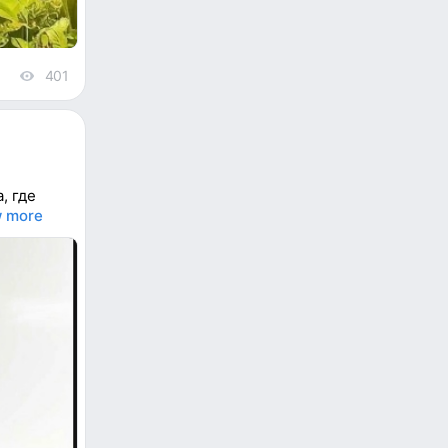
401
views
, где
 more