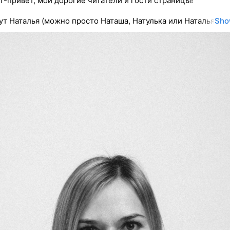
-привет, мои дорогие читатели и гости страницы!
ут Наталья (можно просто Наташа, Натулька или Наталья
Sho