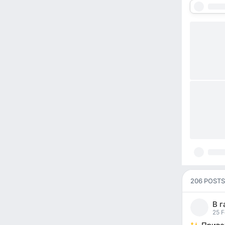
206 POSTS
В г
pos
25 F