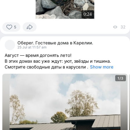
0:24
32
vi
5
5
people
Оберег. Гостевые дома в Карелии.
reacted
25 Jul at 11:57 am
Август — время догонять лето!
В этих домах вас уже ждут: уют, звёзды и тишина.
Смотрите свободные даты в карусели .
Show more
1/3