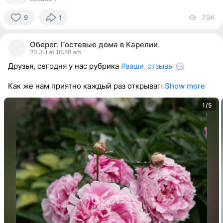
7.9K
vi
9
1
9
people
Оберег. Гостевые дома в Карелии.
reacted
20 Jul at 10:58 am
Друзья, сегодня у нас рубрика
#ваши_отзывы
Как же нам приятно каждый раз открывать
Show more
1/5