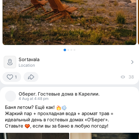
Sortavala
Location
38
vi
1
1
person
Оберег. Гостевые дома в Карелии.
reacted
4 Aug at 4:48 pm
Баня летом? Ещё как!
Жаркий пар + прохладная вода + аромат трав =
идеальный день в гостевых домах «О’Берег».
Ставьте
, если вы за баню в любую погоду!