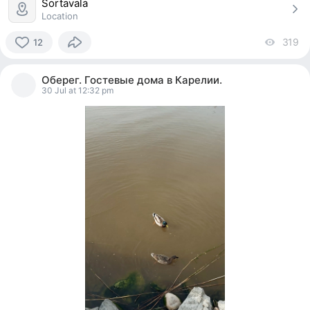
Sortavala
Location
319
vi
12
12
people
Оберег. Гостевые дома в Карелии.
reacted
30 Jul at 12:32 pm