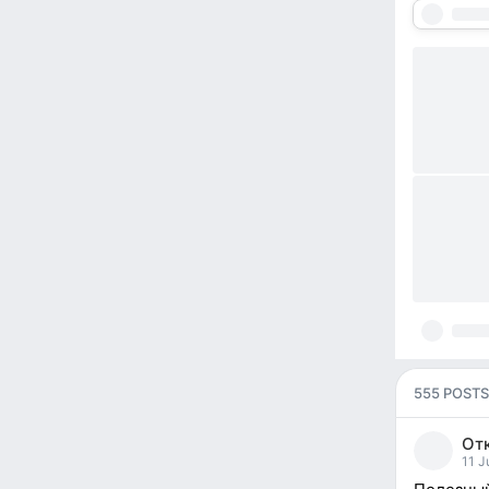
555 POSTS
От
pos
11 J