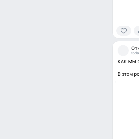
0
people
От
reacted
toda
КАК МЫ 
В этом р