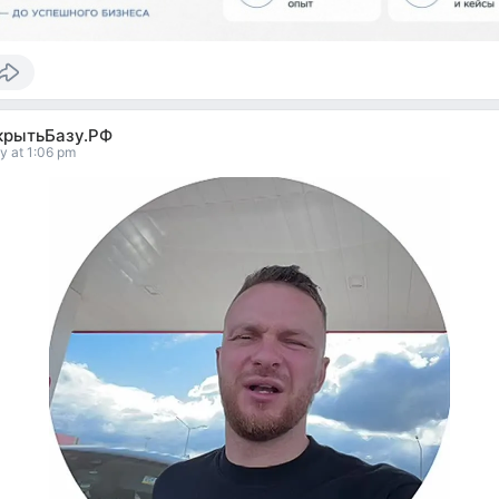
крытьБазу.РФ
y at 1:06 pm