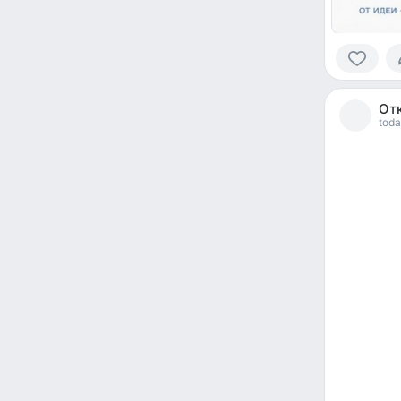
0
people
От
reacted
toda