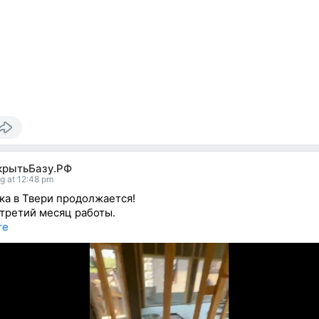
крытьБазу.РФ
g at 12:48 pm
а в Твери продолжается!
 третий месяц работы.
re