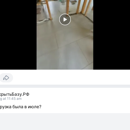
крытьБазу.РФ
g at 11:45 am
грузка была в июле?