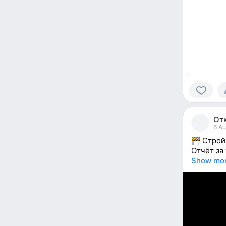
0
people
От
reacted
6 Au
Стройк
Отчёт за
Show mo