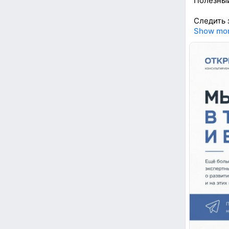
Полезный
Следить 
Show mo