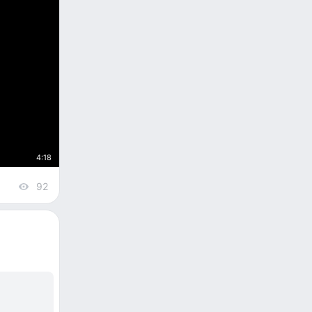
4:18
92
views