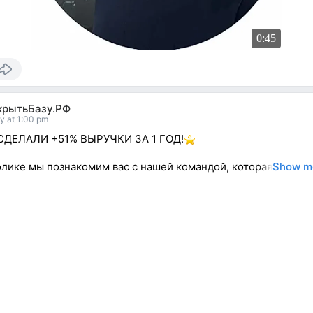
0:45
крытьБазу.РФ
y at 1:00 pm
СДЕЛАЛИ +51% ВЫРУЧКИ ЗА 1 ГОД!
олике мы познакомим вас с нашей командой, которая
Show m