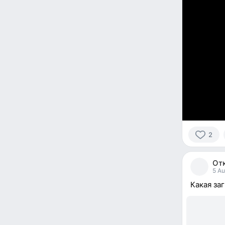
2
2
people
От
reacted
5 Au
Какая за