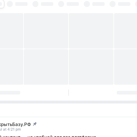
крытьБазу.РФ
t pinned
ul at 4:21 pm