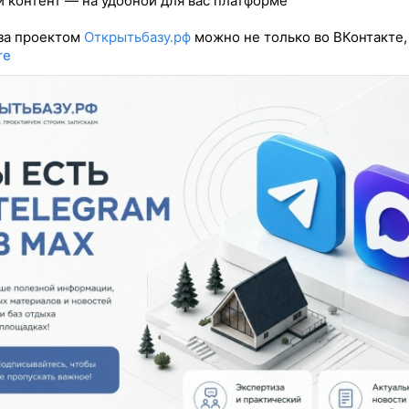
 контент — на удобной для вас платформе
за проектом
Открытьбазу.рф
можно не только во ВКонтакте,
re