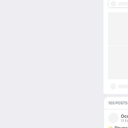
103 POSTS
Ос
pos
11 F