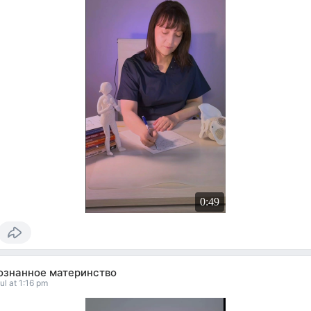
0:49
ознанное материнство
ul at 1:16 pm