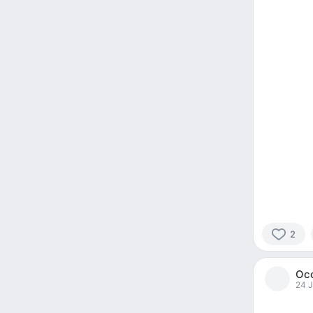
2
2
people
Ос
reacted
24 J