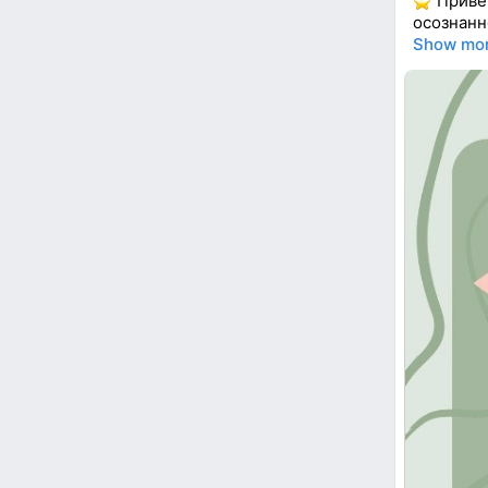
Привет
осознанн
Show mo