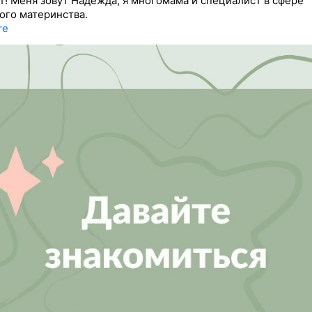
! Меня зовут Надежда, я многомама и специалист в сфере
ого материнства.
re