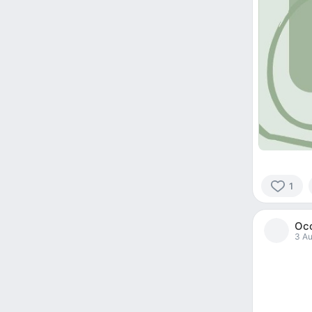
1
1
person
Ос
reacted
3 Au