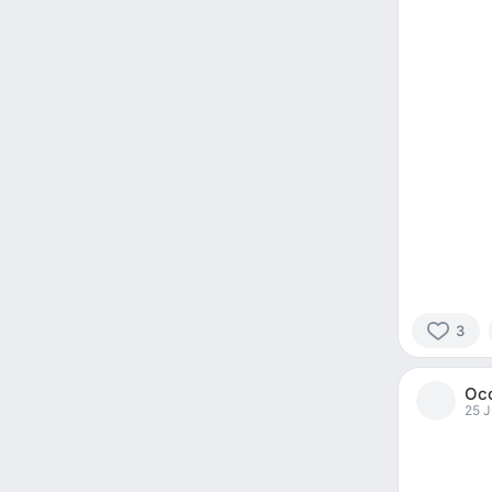
3
3
people
Ос
reacted
25 J