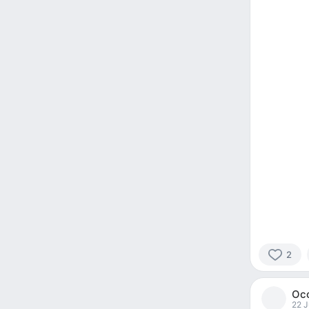
2
2
people
Ос
reacted
22 J