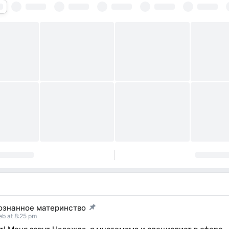
ознанное материнство
t pinned
eb at 8:25 pm