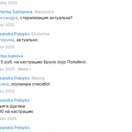
May 2025
terina Satdarova
Alexandra
ександра
, стерилизация актуальна?
Jul 2025
xandra Poloyko
Ekaterina
атерина
, актуально
Jul 2025
ina Ivanova
5 руб. на кастрацию Бруно (кур Полойко).
ov 2025
More
xandra Poloyko
Marina
рина
, огромнре спасибо!
ov 2025
xandra Poloyko
тьяга Щагина
00 на кастрацию
Nov 2025
xandra Poloyko