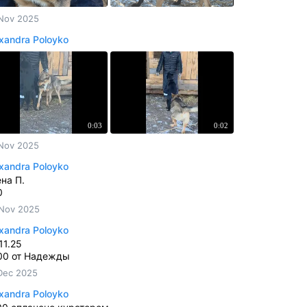
Nov 2025
xandra Poloyko
0:03
0:02
Nov 2025
xandra Poloyko
на П.
0
Nov 2025
xandra Poloyko
11.25
00 от Надежды
Dec 2025
xandra Poloyko