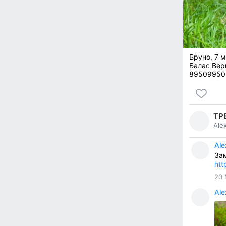
Бруно, 7 м
Балас Вер
89509950
ТР
Ale
Ale
Зам
htt
20 
Ale