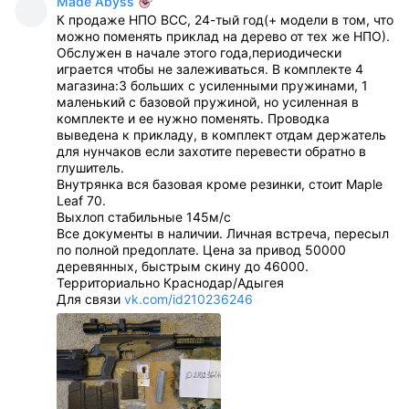
Made Abyss
К продаже НПО ВСС, 24-тый год(+ модели в том, что
можно поменять приклад на дерево от тех же НПО).
Обслужен в начале этого года,периодически
играется чтобы не залеживаться. В комплекте 4
магазина:3 больших с усиленными пружинами, 1
маленький с базовой пружиной, но усиленная в
комплекте и ее нужно поменять. Проводка
выведена к прикладу, в комплект отдам держатель
для нунчаков если захотите перевести обратно в
глушитель.
Внутрянка вся базовая кроме резинки, стоит Maple
Leaf 70.
Выхлоп стабильные 145м/с
Все документы в наличии. Личная встреча, пересыл
по полной предоплате. Цена за привод 50000
деревянных, быстрым скину до 46000.
Территориально Краснодар/Адыгея
Для связи
vk.com/id210236246