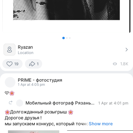
Ryazan
Location
1.8K
vi
19
1
19
people
PRIME - фотостудия
reacted
1 Apr at 4:05 pm
🩷
Мобильный фотограф Рязань| Касимов
1 Apr at 4:01 pm
Долгожданный розыгрыш
Дорогое друзья !
мы запускаем конкурс, который точно
Show more