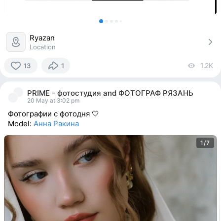
Ryazan
Location
1.2K
vi
13
1
13
people
PRIME - фотостудия
and
ФОТОГРАФ РЯЗАНЬ
reacted
20 May at 3:02 pm
Фотографии с фотодня 🤍
Model:
Анна Ракина
1/7