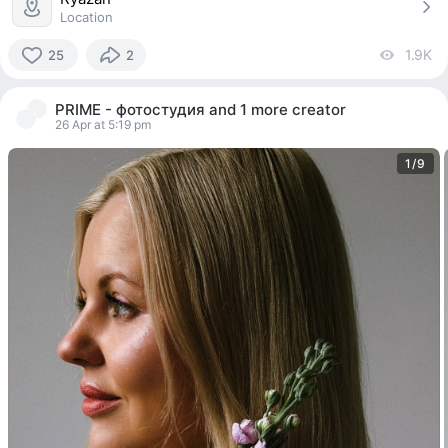
Location
1.9K
vi
25
2
25
people
PRIME - фотостудия
and
1 more creator
reacted
26 Apr at 5:19 pm
1/9