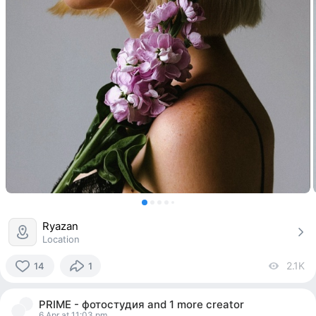
Ryazan
Location
2.1K
vi
14
1
14
people
PRIME - фотостудия
and
1 more creator
reacted
6 Apr at 11:03 pm