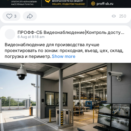
250
vi
3
3
people
ПРОФФ-СБ Видеонаблюдение|Контроль доступа| МИАСС
reacted
6 Aug at 8:18 am
Видеонаблюдение для производства лучше
проектировать по зонам: проходная, въезд, цех, склад,
погрузка и периметр.
Show more