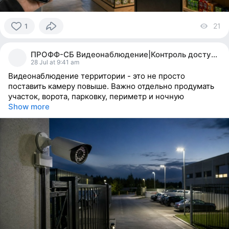
21
vi
1
1
person
ПРОФФ-СБ Видеонаблюдение|Контроль доступа| МИАСС
reacted
28 Jul at 9:41 am
Видеонаблюдение территории - это не просто
поставить камеру повыше. Важно отдельно продумать
участок, ворота, парковку, периметр и ночную
Show more