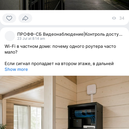
34
vi
0
people
ПРОФФ-СБ Видеонаблюдение|Контроль доступа| МИАСС
reacted
23 Jul at 8:14 am
Wi-Fi в частном доме: почему одного роутера часто
мало?
Если сигнал пропадает на втором этаже, в дальней
Show more