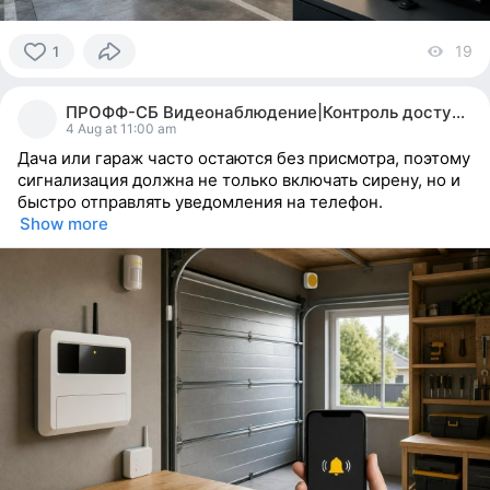
19
vi
1
1
person
ПРОФФ-СБ Видеонаблюдение|Контроль доступа| МИАСС
reacted
4 Aug at 11:00 am
Дача или гараж часто остаются без присмотра, поэтому
сигнализация должна не только включать сирену, но и
быстро отправлять уведомления на телефон.
Show more