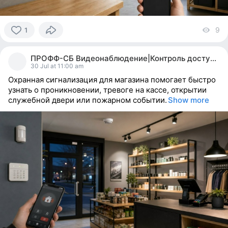
9
vi
1
1
person
ПРОФФ-СБ Видеонаблюдение|Контроль доступа| МИАСС
reacted
30 Jul at 11:00 am
Охранная сигнализация для магазина помогает быстро
узнать о проникновении, тревоге на кассе, открытии
служебной двери или пожарном событии.
Show more