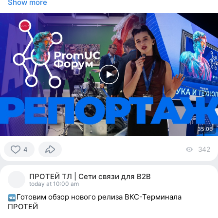
Show more
35:06
342
vi
4
4
people
ПРОТЕЙ ТЛ | Сети связи для В2В
reacted
today at 10:00 am
Готовим обзор нового релиза ВКС-Терминала
ПРОТЕЙ