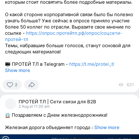
которым стоит посвятить более подробные материалы.
О какой стороне корпоративной связи было бы полезно
узнать больше? Уже сейчас в опросе приняло участие
более 50 коллег по отрасли. Выразите свое мнение по
ссылке -
https://опрос.протейтл.рф/опрос/соцсети-
протей-тл
Темы, набравшие больше голосов, станут основой для
следующих материалов!
ПРОТЕЙ ТЛ в Telegram -
https://t.me/protei_tl
Show more
631
vi
2
2
people
ПРОТЕЙ ТЛ | Сети связи для В2В
reacted
2 Aug at 11:30 am
Поздравляем с Днем железнодорожника!
Железная дорога объединяет города и
Show more