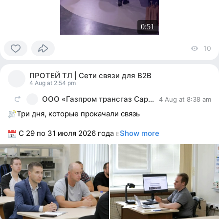
0:51
10
vi
0
people
ПРОТЕЙ ТЛ | Сети связи для В2В
reacted
4 Aug at 2:54 pm
ООО «Газпром трансгаз Саратов»
4 Aug at 8:38 am
Три дня, которые прокачали связь
С 29 по 31 июля 2026 года в
Show more