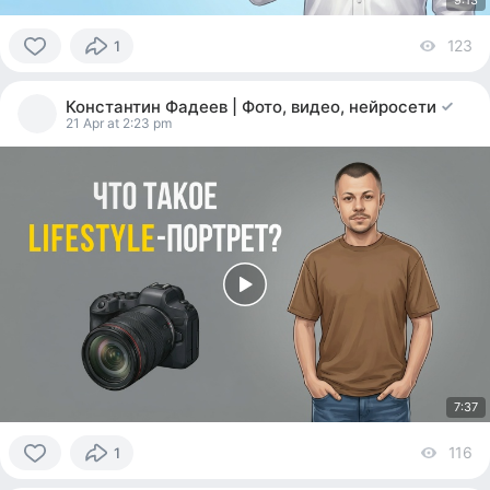
9:13
123
vi
1
0
people
Константин Фадеев | Фото, видео, нейросети
reacted
21 Apr at 2:23 pm
7:37
116
vi
1
0