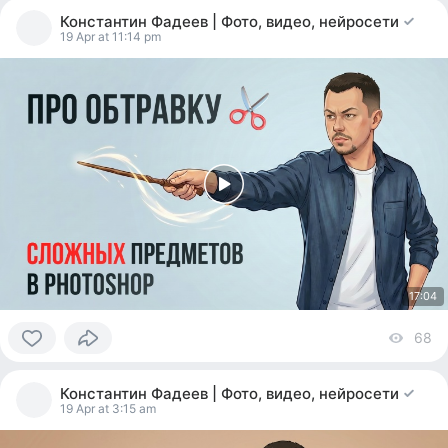
people
Константин Фадеев | Фото, видео, нейросети
reacted
19 Apr at 11:14 pm
17:04
68
vi
0
people
Константин Фадеев | Фото, видео, нейросети
reacted
19 Apr at 3:15 am