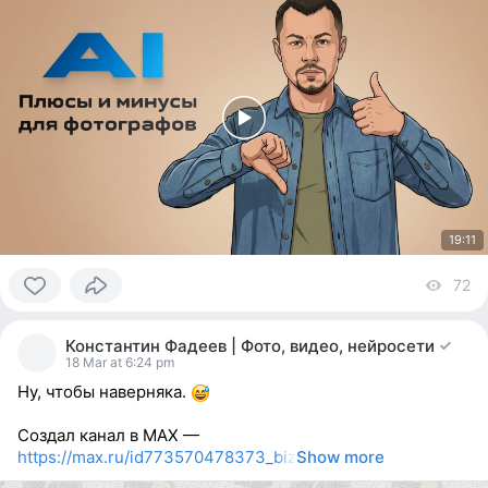
19:11
72
vi
0
people
Константин Фадеев | Фото, видео, нейросети
reacted
18 Mar at 6:24 pm
Ну, чтобы наверняка.
Создал канал в MAX —
https://max.ru/id773570478373_biz
Show more