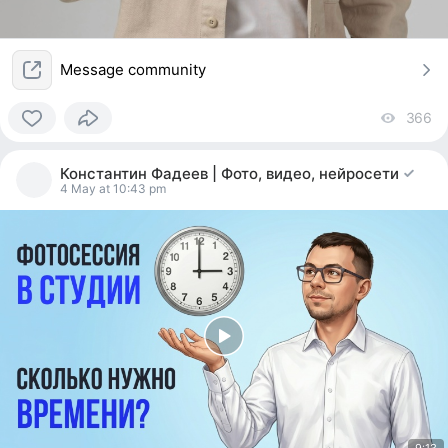
Message community
366
vi
0
people
Константин Фадеев | Фото, видео, нейросети
reacted
4 May at 10:43 pm