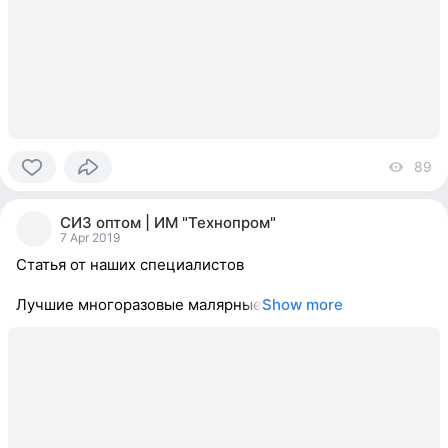
89
vi
0
people
СИЗ оптом | ИМ "Технопром"
reacted
7 Apr 2019
Статья от наших специалистов
Лучшие многоразовые малярные
Show more