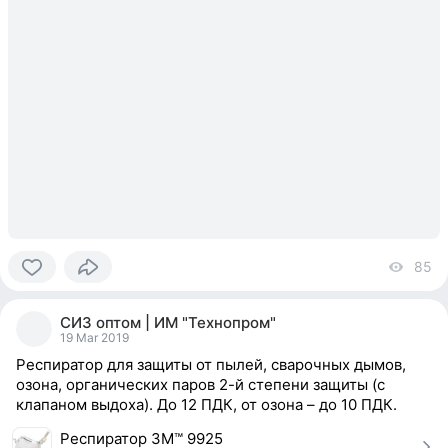
85
vi
0
people
СИЗ оптом | ИМ "Технопром"
reacted
19 Mar 2019
Респиратор для защиты от пылей, сварочных дымов,
озона, органических паров 2-й степени защиты (с
клапаном выдоха). До 12 ПДК, от озона – до 10 ПДК.
Респиратор 3М™ 9925