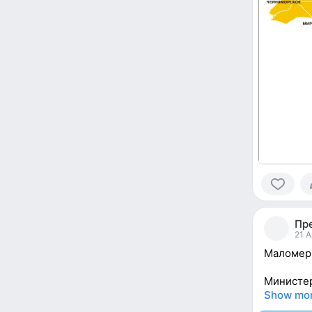
0
people
Пр
reacted
21 A
Маломерн
Министер
Show mo