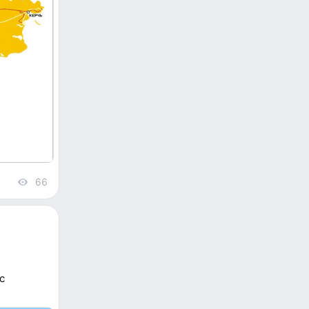
66
views
с