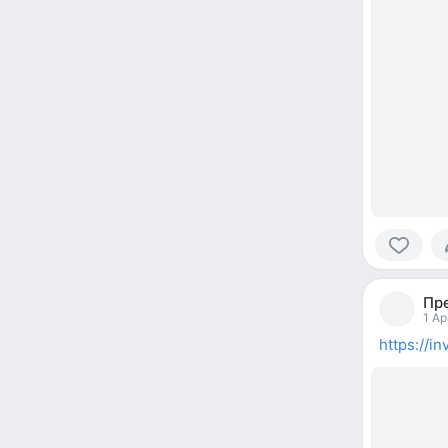
0
people
Пр
reacted
1 Ap
https://i