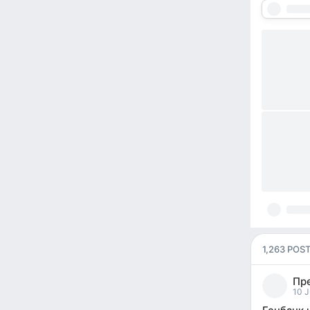
1,263 POS
Пр
10 J