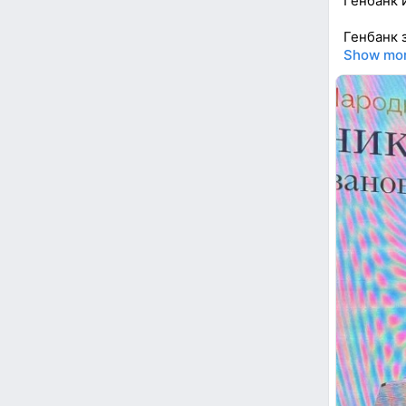
Генбанк 
Генбанк 
Show mo