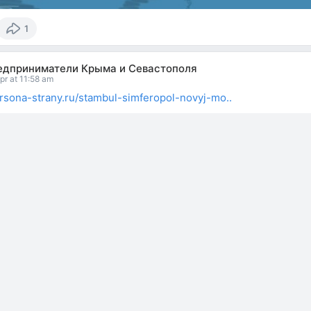
1
едприниматели Крыма и Севастополя
pr at 11:58 am
ersona-strany.ru/stambul-simferopol-novyj-mo..