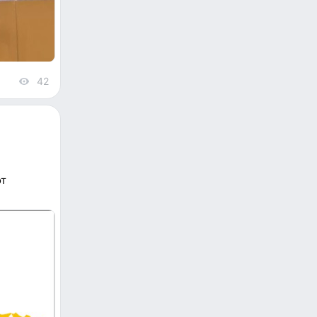
42
views
от