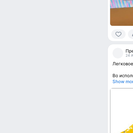
0
people
Пр
reacted
24 A
Легковое
Во испол
Show mo