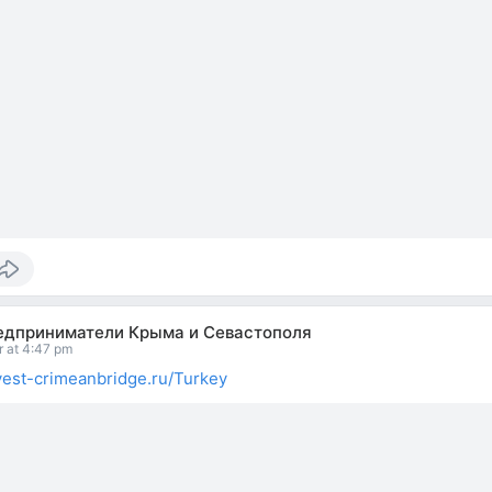
едприниматели Крыма и Севастополя
r at 4:47 pm
nvest-crimeanbridge.ru/Turkey