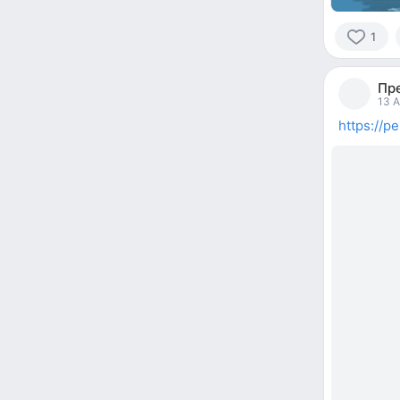
1
1
person
Пр
reacted
13 A
https://p