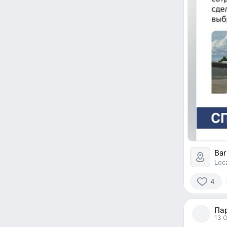
Bar
Loc
4
4
people
Па
reacted
13 