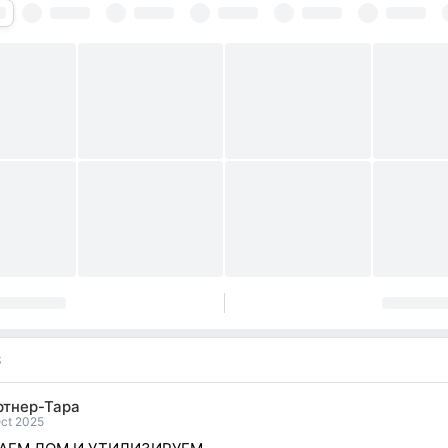
S
ртнер-Тара
Oct 2025