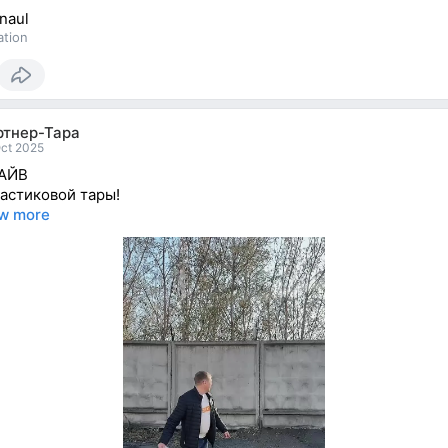
naul
ation
ртнер-Тара
Oct 2025
АЙВ
астиковой тары!
w more