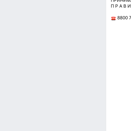
ПРИНИМ
П Р А В 
8800 7