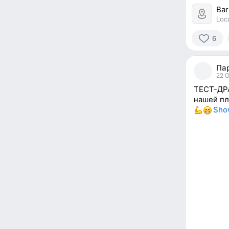
Bar
Loc
6
6
people
Па
reacted
22 
ТЕСТ-ДР
нашей пл
Sho