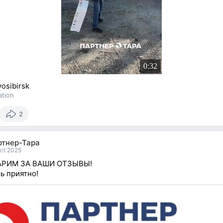
0:32
osibirsk
ation
2
ртнер-Тара
ct 2025
РИМ ЗА ВАШИ ОТЗЫВЫ!
ь приятно!