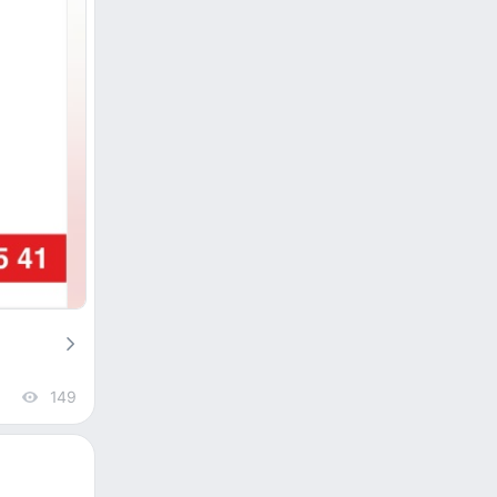
149
views