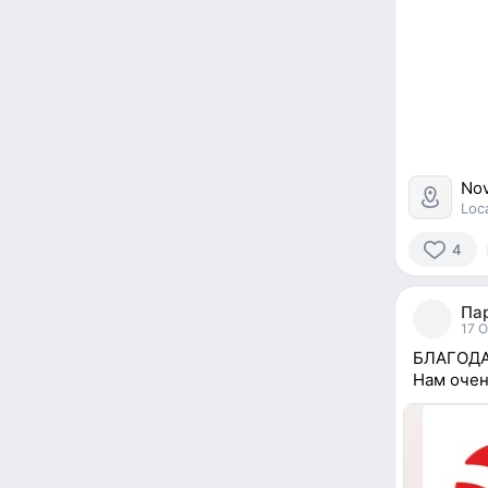
Nov
Loc
4
4
people
Па
reacted
17 O
БЛАГОДА
Нам очен