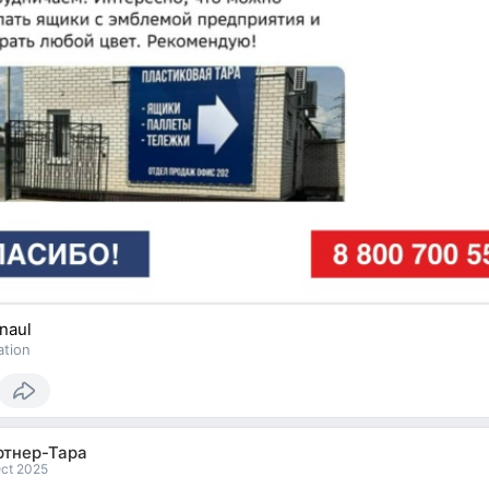
naul
ation
ртнер-Тара
Oct 2025