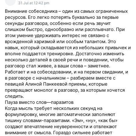
31 Jul at 12:42 pm
Внимание собеседника – один из самых ограниченных
ресурсов. Его легко потерять буквально за первые
секунды разговора, особенно если речь звучит
слишком быстро, однообразно или расплывчато. При
этом умение удерживать интерес не связано с
врожденной харизмой или особым талантом. Это
навык, который складывается из небольших привычек и
вполне поддается тренировке. Достаточно изменить
несколько деталей в своей речи и поведении, чтобы
разговор стал живее, а ваши слова – заметнее.
Работает и на собеседовании, и на первом свидании, и
в разговоре с начальником – разбираем вместе с
певицей Алиной Панкеевой приемы, которые
превращают монолог в разговор, за которым хочется
следить.
Пауза вместо слов—паразитов
Когда мысль требует нескольких секунд на
формулировку, многие автоматически заполняют
тишину словами-паразитами. «Эм», «ну», «как бы»
создают впечатление неуверенности и отвлекают
внимание от смысла. Гораздо сильнее работает