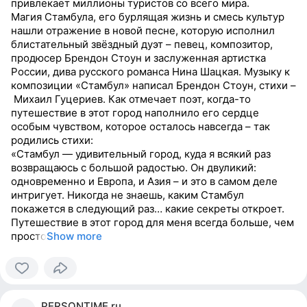
привлекает миллионы туристов со всего мира.
Магия Стамбула, его бурлящая жизнь и смесь культур
нашли отражение в новой песне, которую исполнил
блистательный звёздный дуэт – певец, композитор,
продюсер Брендон Стоун и заслуженная артистка
России, дива русского романса Нина Шацкая. Музыку к
композиции «Стамбул» написал Брендон Стоун, стихи –
Михаил Гуцериев. Как отмечает поэт, когда-то
путешествие в этот город наполнило его сердце
особым чувством, которое осталось навсегда – так
родились стихи:
«Стамбул — удивительный город, куда я всякий раз
возвращаюсь с большой радостью. Он двуликий:
одновременно и Европа, и Азия – и это в самом деле
интригует. Никогда не знаешь, каким Стамбул
покажется в следующий раз… какие секреты откроет.
Путешествие в этот город для меня всегда больше, чем
просто
Show more
0
people
PERSONTIME.ru