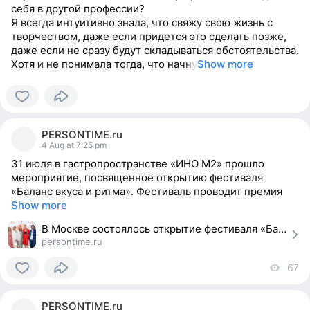
себя в другой профессии?
Я всегда интуитивно знала, что свяжу свою жизнь с
творчеством, даже если придется это сделать позже,
даже если не сразу будут складываться обстоятельства.
Хотя и не понимала тогда, что начну
Show more
0
people
PERSONTIME.ru
reacted
4 Aug at 7:25 pm
31 июля в гастропространстве «ИНО М2» прошло
мероприятие, посвященное открытию фестиваля
«Баланс вкуса и ритма». Фестиваль проводит премия
Show more
В Москве состоялось открытие фестиваля «Баланс»
persontime.ru
67
vi
0
people
PERSONTIME.ru
reacted