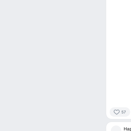
57
57
people
На
reacted