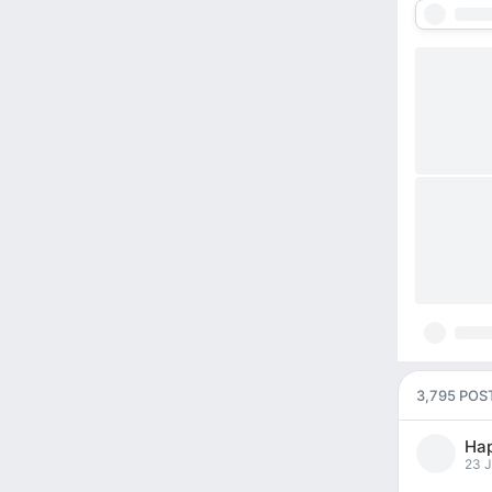
3,795 POS
На
pos
23 J