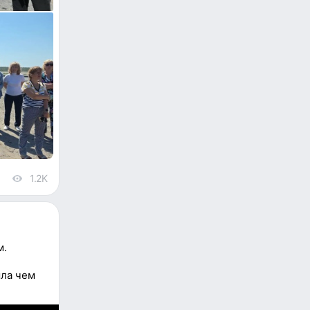
1.2K
views
м.
шла чем