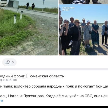
5
родный фронт | Тюменская область
g at 6:14 pm
и тыла: волонтёр собрала народный полк и помогает бойца
есь, Наталья Луженцова. Когда её сын ушёл на СВО, она на
re