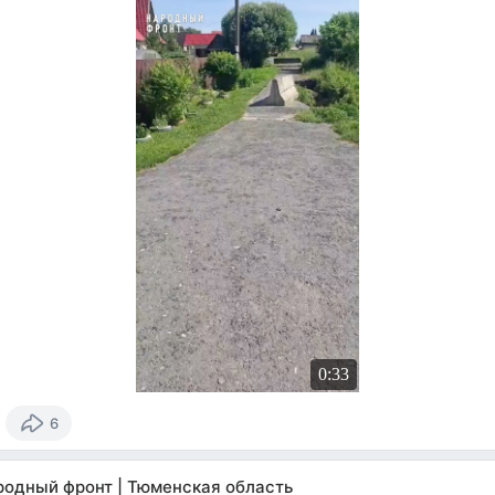
0:33
6
родный фронт | Тюменская область