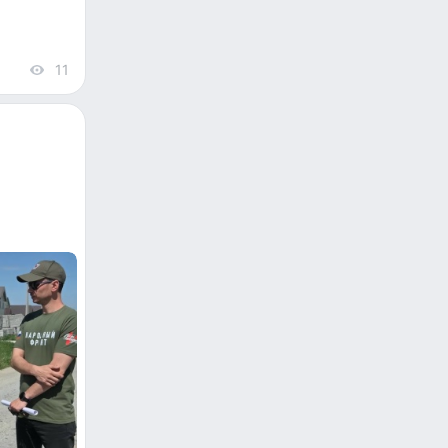
11
views