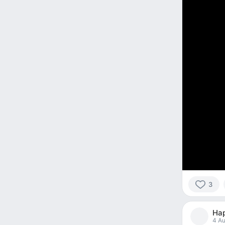
3
3
people
На
reacted
4 Au