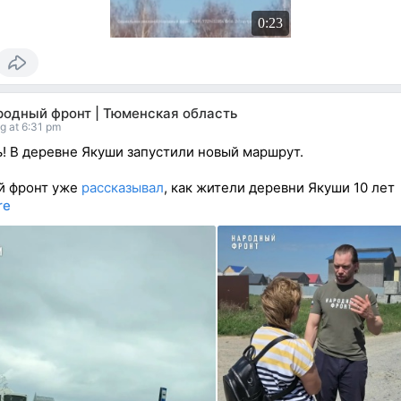
0:23
родный фронт | Тюменская область
g at 6:31 pm
! В деревне Якуши запустили новый маршрут.
й фронт уже
рассказывал
, как жители деревни Якуши 10 лет
re