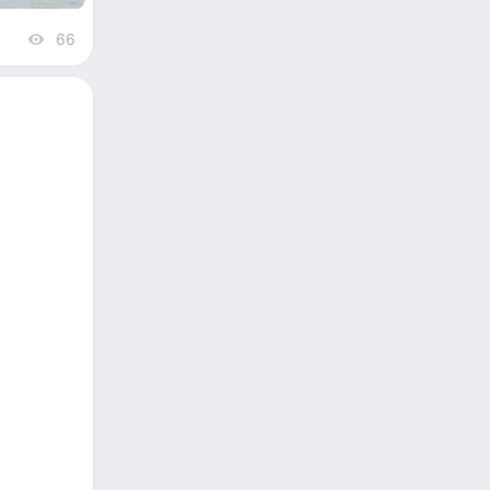
66
views