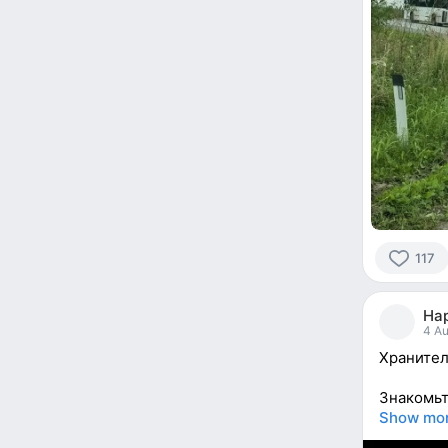
117
117
people
На
reacted
4 Au
Хранител
Знакомьт
Show mo