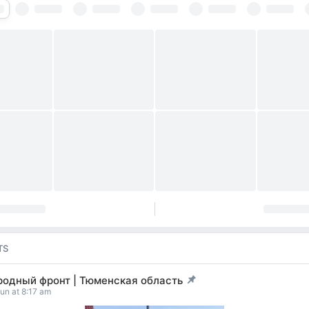
TS
родный фронт | Тюменская область
t pinned
un at 8:17 am