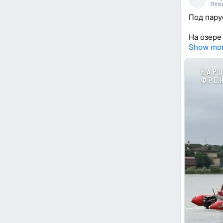
thre
Под пару
На озере
Show mo