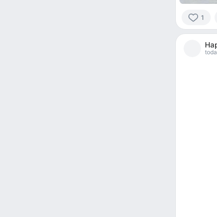
1
1
person
На
reacted
toda