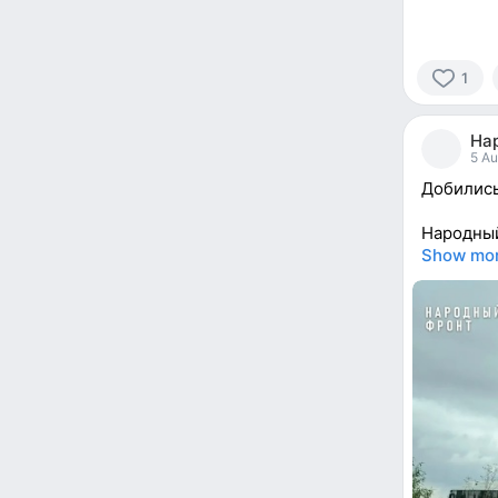
1
1
person
На
reacted
5 Au
Добились
Народны
Show mo