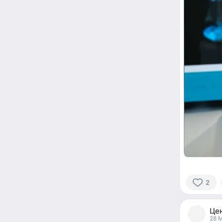
2
2
people
Це
reacted
28 M