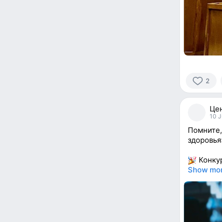
2
2
people
Це
reacted
10 J
Помните,
здоровья
Конкур
Show mo