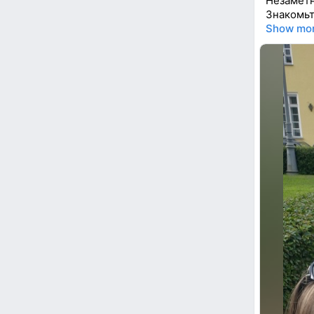
Незаметн
Знакомьт
Show mo