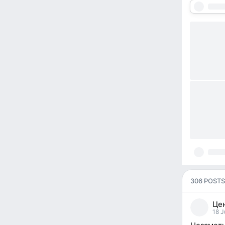
306 POSTS
Це
18 J