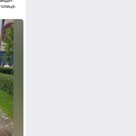
анда».
толице.