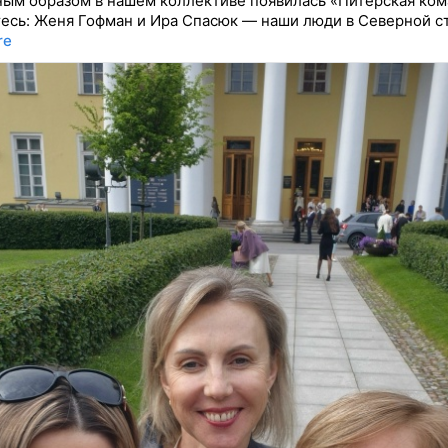
ым образом в нашем коллективе появилась «Питерская ком
есь: Женя Гофман и Ира Спасюк — наши люди в Северной с
re