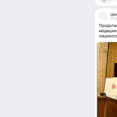
1
person
Це
reacted
11 J
Продолжа
медицинс
пациенто