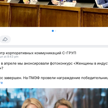
нтр корпоративных коммуникаций С-ГРУП
un at 8:43 pm
 в апреле мы анонсировали фотоконкурс «Женщины в индус
»?
с завершен. На ПМЭФ провели награждение победительниц
re