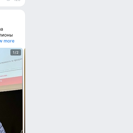
ва
ллионы
w more
1/2