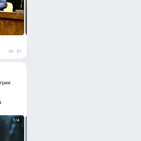
91
views
трии
.
1/4