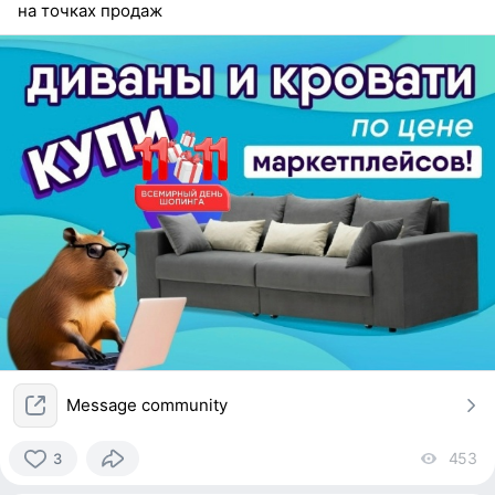
на точках продаж
Message community
453
vi
3
3