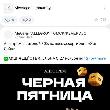
Message community
712
vi
8
2
8
people
Мебель "ALLEGRO" ТОМСК/КЕМЕРОВО
reacted
27 Nov 2024
Ангстрем с выгодой 70% на весь ассортимент «Хит
Лайн»
АКЦИЯ ДЕЙСТВИТЕЛЬНА С 27 ноября по 1
Show more