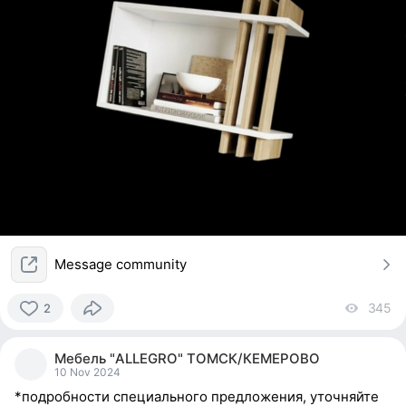
Message community
345
vi
2
2
people
Мебель "ALLEGRO" ТОМСК/КЕМЕРОВО
reacted
10 Nov 2024
*подробности специального предложения, уточняйте