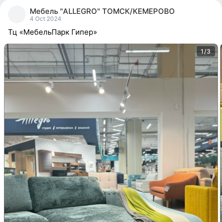
people
Мебель "ALLEGRO" ТОМСК/КЕМЕРОВО
reacted
4 Oct 2024
Тц «МебельПарк Гипер»
1/3