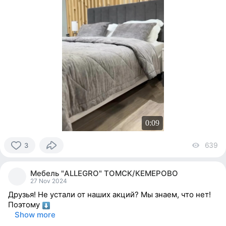
0:09
639
vi
3
3
people
Мебель "ALLEGRO" ТОМСК/КЕМЕРОВО
reacted
27 Nov 2024
Друзья! Не устали от наших акций? Мы знаем, что нет!
Поэтому
⠀
Show more