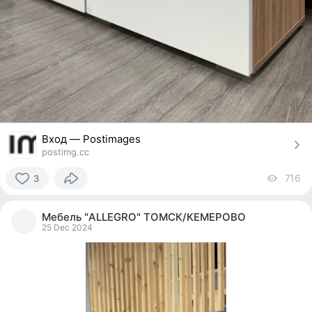
Вход — Postimages
postimg.cc
716
vi
3
3
people
Мебель "ALLEGRO" ТОМСК/КЕМЕРОВО
reacted
25 Dec 2024