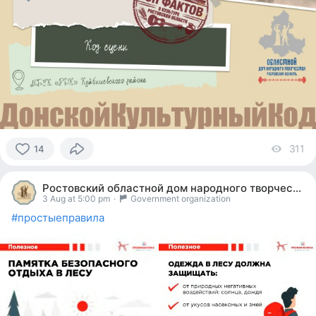
311
vi
14
14
people
Ростовский областной дом народного творчества
reacted
3 Aug at 5:00 pm
·
Government organization
#простыеправила