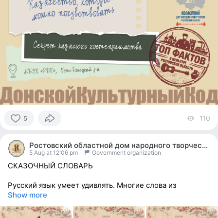
110
vi
5
5
people
Ростовский областной дом народного творчества
reacted
5 Aug at 12:06 pm
·
Government organization
СКАЗОЧНЫЙ СЛОВАРЬ
Русский язык умеет удивлять. Многие слова из
Show more