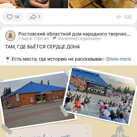
535
vi
14
1
14
people
Ростовский областной дом народного творчества
reacted
7 Aug at 11:00 am
·
Government organization
ТАМ, ГДЕ БЬЁТСЯ СЕРДЦЕ ДОНА
Есть места, где историю не рассказывают
Show more