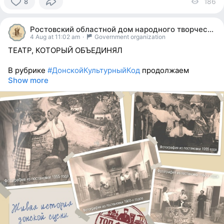
186
vi
8
8
people
Ростовский областной дом народного творчества
reacted
4 Aug at 11:02 am
·
Government organization
ТЕАТР, КОТОРЫЙ ОБЪЕДИНЯЛ
В рубрике
#ДонскойКультурныйКод
продолжаем
Show more