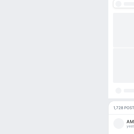
1,728 POS
AM
yest