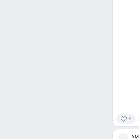
8
8
people
AM
reacted