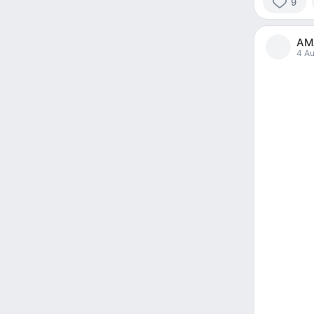
9
9
people
AM
reacted
4 Au