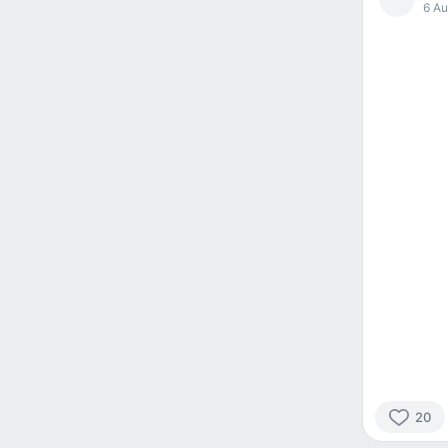
6 Au
20
20