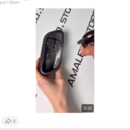
g at 1:28 pm
0:18
3