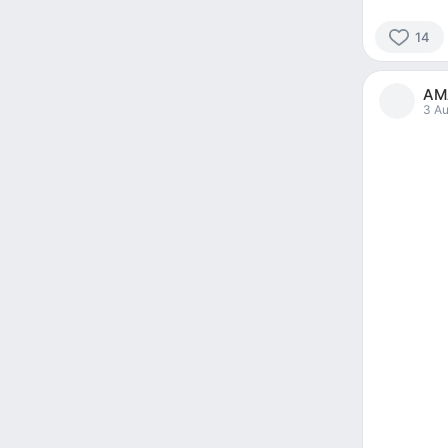
14
14
people
AM
reacted
3 Au