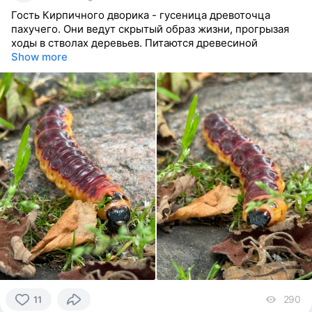
Гость Кирпичного дворика - гусеница древоточца
пахучего. Они ведут скрытый образ жизни, прогрызая
ходы в стволах деревьев. Питаются древесиной
Show more
290
vi
11