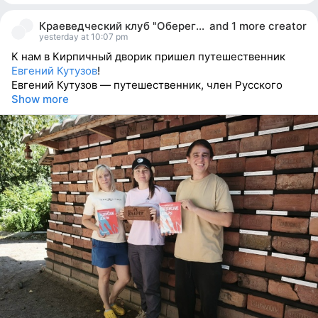
11
people
Краеведческий клуб "Оберег". Карелия.
and
1 more creator
reacted
yesterday at 10:07 pm
К нам в Кирпичный дворик пришел путешественник
Евгений Кутузов
!
Евгений Кутузов — путешественник, член Русского
Show more