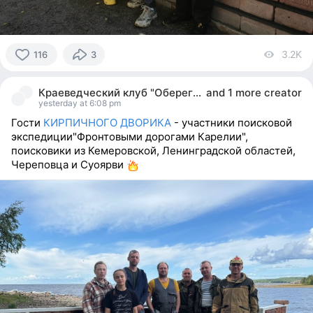
3.2K
vi
116
3
116
people
Краеведческий клуб "Оберег". Карелия.
and
1 more creator
reacted
yesterday at 6:08 pm
Гости
КИРПИЧНОГО ДВОРИКА
- участники поисковой
экспедиции"Фронтовыми дорогами Карелии",
поисковики из Кемеровской, Ленинградской областей,
Череповца и Суоярви