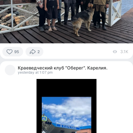
3.1K
vi
95
2
95
people
Краеведческий клуб "Оберег". Карелия.
reacted
yesterday at 1:07 pm