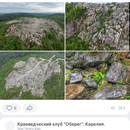
284
vi
9
9
people
Краеведческий клуб "Оберег". Карелия.
reacted
four hours ago