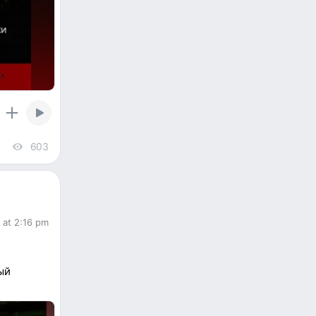
603
views
l at 2:16 pm
ый