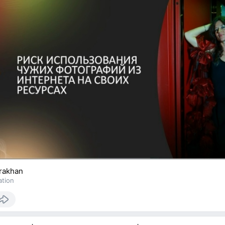
rakhan
ation