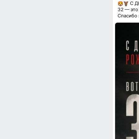
С Д
32 — это
Спасибо з