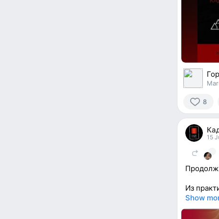
Го
Mar
8
8
people
Кад
reacted
15 J
Продолжи
Из практ
Show mo