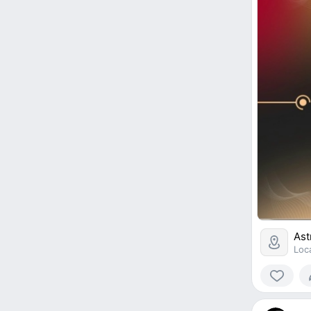
Ast
Loc
0
people