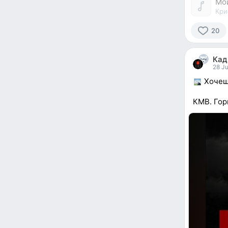
Мо
Кри
20
20
people
Кад
reacted
28 Ju
Хочешь
КМВ. Гор