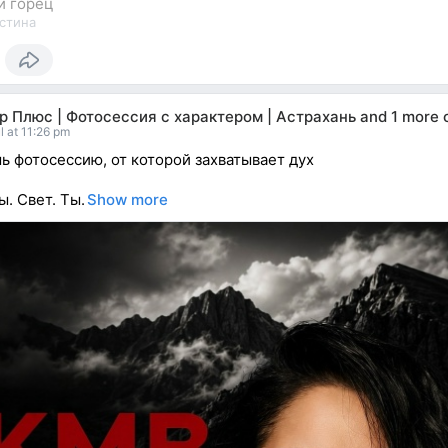
й горец
стина
р Плюс | Фотосессия с характером | Астрахань
and
1 more 
l at 11:26 pm
 фотосессию, от которой захватывает дух
ы. Свет. Ты.
Show more