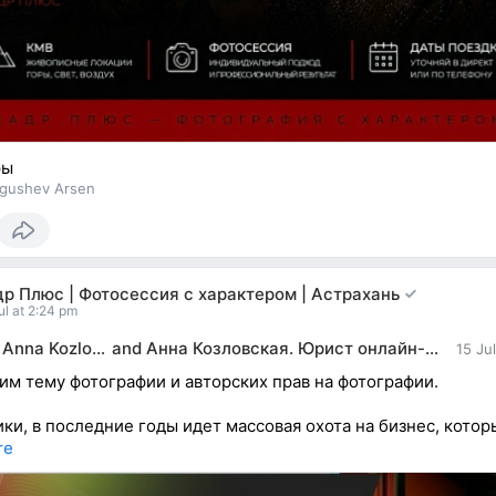
ры
gushev Arsen
р Плюс | Фотосессия с характером | Астрахань
ul at 2:24 pm
Anna Kozlovskaya
and
Анна Козловская. Юрист онлайн-бизнеса, it, кино
15 Ju
м тему фотографии и авторских прав на фотографии.
ики, в последние годы идет массовая охота на бизнес, котор
re