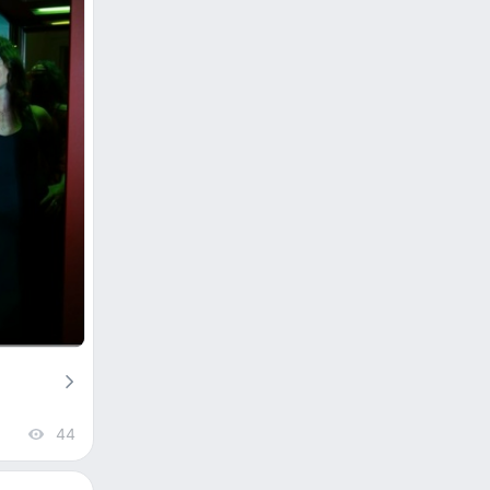
44
views