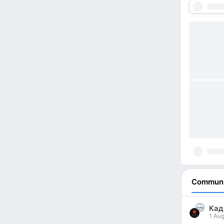
Communi
Кад
1 Aug