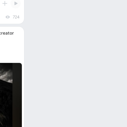
724
views
creator