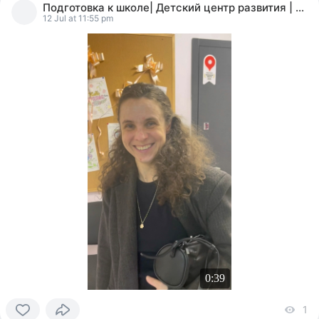
Подготовка к школе| Детский центр развития | Мск
reacted
12 Jul at 11:55 pm
0:39
1
v