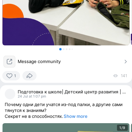
Message community
141
vi
1
1
person
Подготовка к школе| Детский центр развития | Мск
reacted
24 Jul at 1:07 pm
Почему одни дети учатся из-под палки, а другие сами
тянутся к знаниям?
Секрет не в способностях.
Show more
1/9