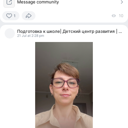
Message community
10
vi
1
1
person
Подготовка к школе| Детский центр развития | Мск
reacted
21 Jul at 2:28 pm