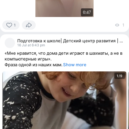
0:47
1
v
1
1
person
Подготовка к школе| Детский центр развития | Мск
reacted
16 Jul at 6:43 pm
«Мне нравится, что дома дети играют в шахматы, а не в
компьютерные игры».
Фраза одной из наших мам.
Show more
1/9