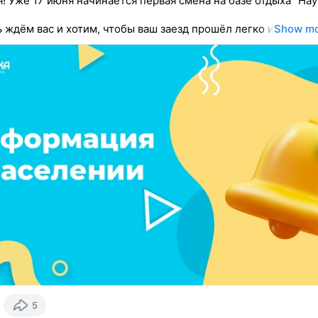
! Уже 17 июня начинается первая смена на базе отдыха “Нау
 ждём вас и хотим, чтобы ваш заезд прошёл легко и
Show m
5