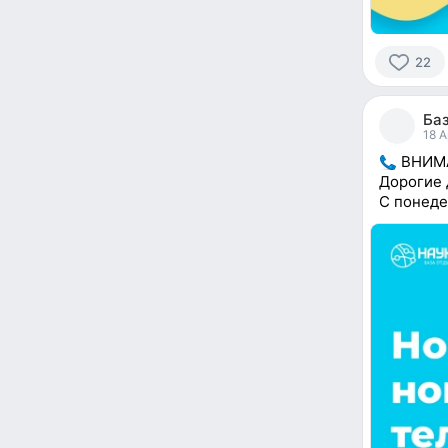
22
22
people
Баз
reacted
18 A
ВНИМА
Дорогие 
С понеде