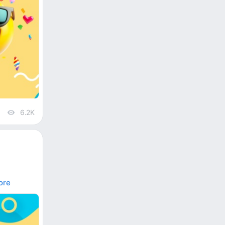
6.2K
views
ore