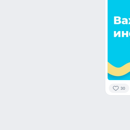
30
30
people
reacted