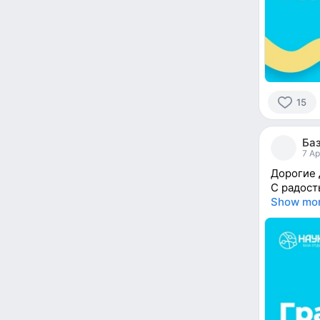
15
15
people
Баз
reacted
7 Ap
Дорогие 
С радост
Show mo