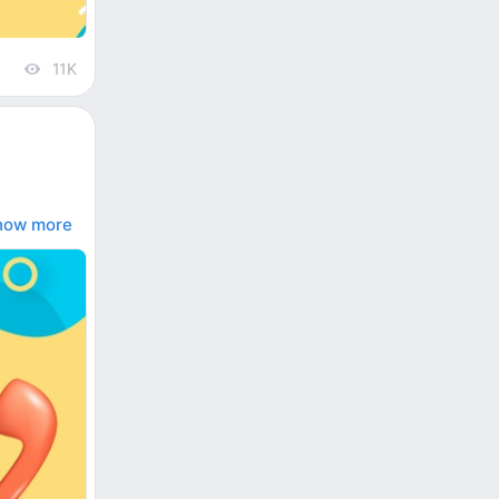
11K
views
how more