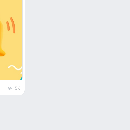
5K
views