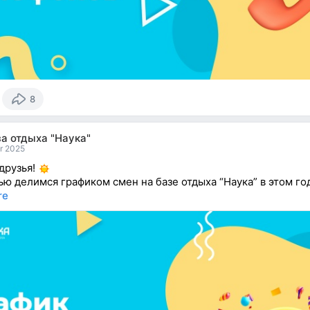
8
а отдыха "Наука"
r 2025
друзья!
ью делимся графиком смен на базе отдыха “Наука” в этом го
re