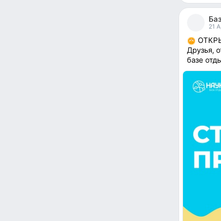
30
people
Баз
reacted
21 A
ОТКРЫ
Друзья, 
базе отды