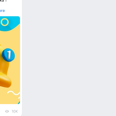
ка”!
ore
10K
views