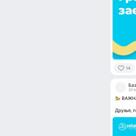
14
14
people
Баз
reacted
26 
ВАЖНА
Друзья, 