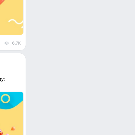
6.7K
views
ду: