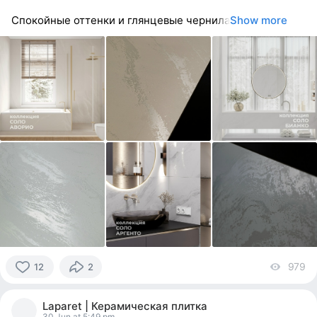
Спокойные оттенки и глянцевые чернила
Show more
979
vi
12
2
12
people
Laparet | Керамическая плитка
reacted
30 Jun at 5:49 pm