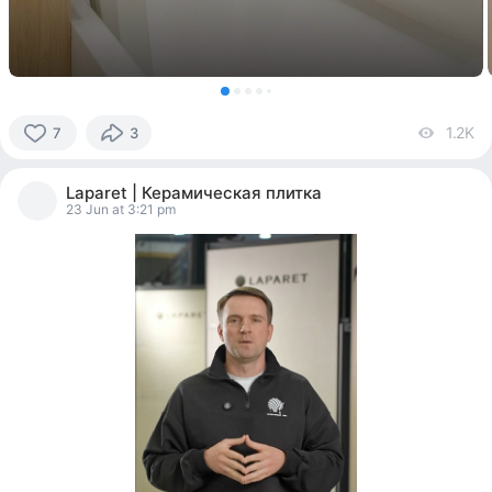
1.2K
vi
7
3
7
people
Laparet | Керамическая плитка
reacted
23 Jun at 3:21 pm