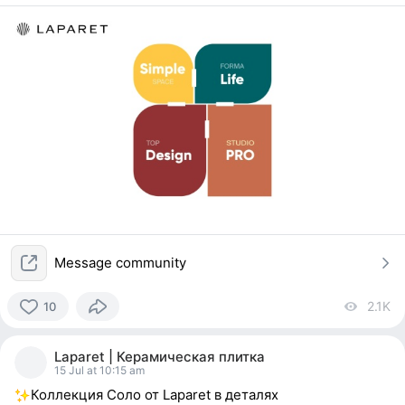
Message community
2.1K
vi
10
10
people
Laparet | Керамическая плитка
reacted
15 Jul at 10:15 am
Коллекция Соло от Laparet в деталях