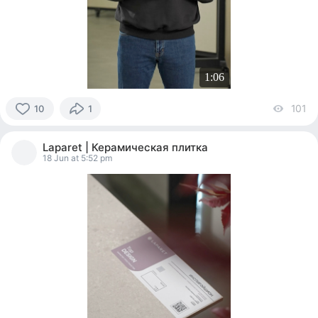
1:06
101
vi
10
1
10
people
Laparet | Керамическая плитка
reacted
18 Jun at 5:52 pm