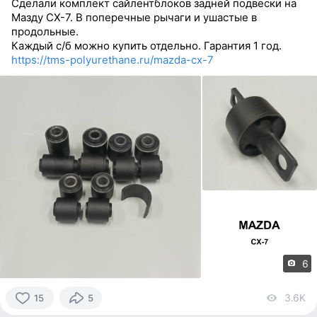
Сделали комплект сайлентблоков задней подвески на
Мазду CX-7. В поперечные рычаги и ушастые в
продольные.
Каждый с/б можно купить отдельно. Гарантия 1 год.
https://tms-polyurethane.ru/mazda-cx-7
6
3.6K
vi
15
5
15