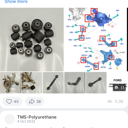
Show more
11
5.3K
vi
45
38
45
people
TMS-Polyurethane
reacted
4 Oct 2022