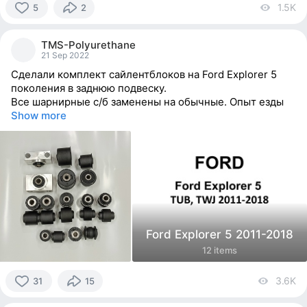
1.5K
vi
5
2
5
people
TMS-Polyurethane
reacted
21 Sep 2022
Сделали комплект сайлентблоков на Ford Explorer 5
поколения в заднюю подвеску.
Все шарнирные с/б заменены на обычные. Опыт езды
Show more
Ford Explorer 5 2011-2018
12 items
3.6K
vi
31
15
31