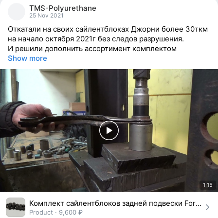
people
TMS-Polyurethane
reacted
25 Nov 2021
Откатали на своих сайлентблоках Джорни более 30ткм
на начало октября 2021г без следов разрушения.
И решили дополнить ассортимент комплектом
Show more
1:15
Комплект сайлентблоков задней подвески Ford Focus I, II, III, Kuga, C-Max, Mazda 3, 5
Product · 9,600 ₽