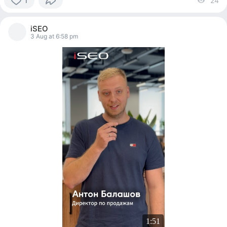
24
vi
1
1
person
iSEO
reacted
3 Aug at 6:58 pm
1:51