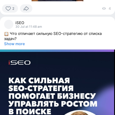
4
vi
2
2
people
iSEO
reacted
30 Jul at 11:48 am
Что отличает сильную SEO-стратегию от списка
задач?
Show more