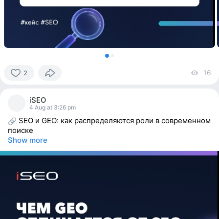
16
vi
2
2
people
iSEO
reacted
4 Aug at 3:26 pm
SEO и GEO: как распределяются роли в современном
поиске
Show more