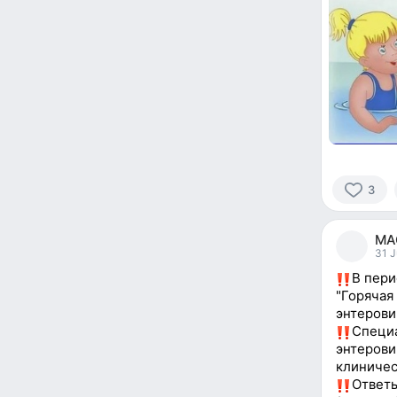
3
3
people
МАО
reacted
31 J
В пери
"Горячая
энтерови
Специа
энтерови
клиничес
Ответы