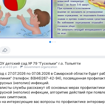
У детский сад № 79 "Гусельки" г.о. Тольятти
ul at 4:03 pm
·
Government organization
од с 27.07.2026 по 07.08.2026 в Самарской области будет ра
 линия" (телефон: 8(846)267-42-94), посвященная профилак
русных (неполио) инфекций.
листы службы расскажут об основных мерах профилактики
русной (неполио) инфекции, алгоритме действий при появл
ких симптомов.
 на интересующие вас вопросы по профилактике энтерови