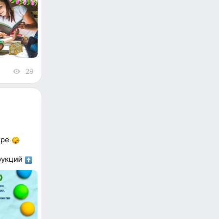
29
views
гре
трукций