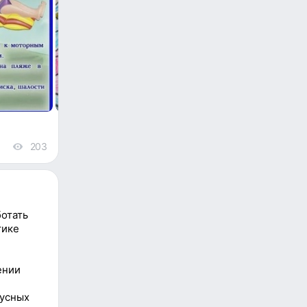
203
views
ботать
тике
ении
русных