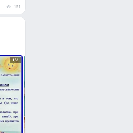
161
views
1/3