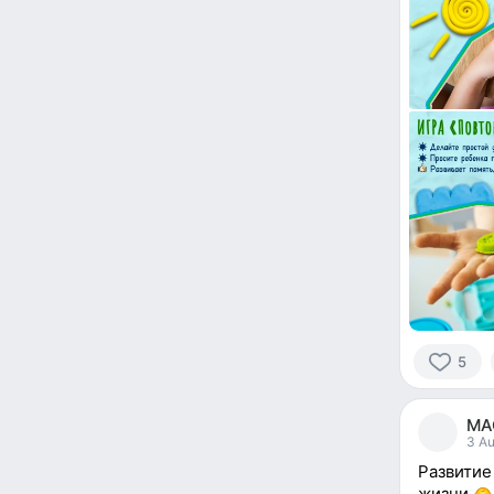
5
5
people
МАО
reacted
3 Au
Развитие
жизни