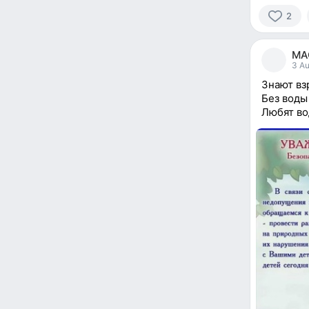
2
2
people
МАО
reacted
3 Au
Знают вз
Без воды
Любят во