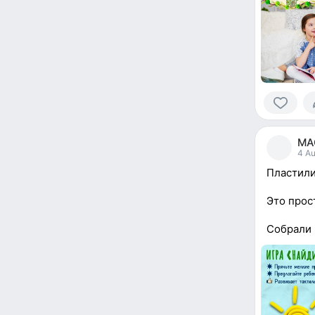
0
people
МАО
reacted
4 Au
Пластили
Это прос
Собрали 