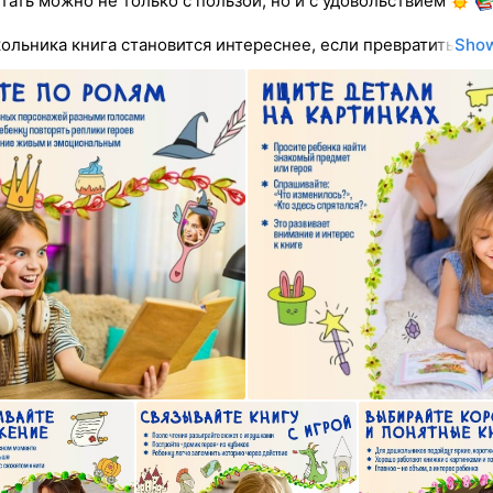
тать можно не только с пользой, но и с удовольствием
ольника книга становится интереснее, если превратить
Sho