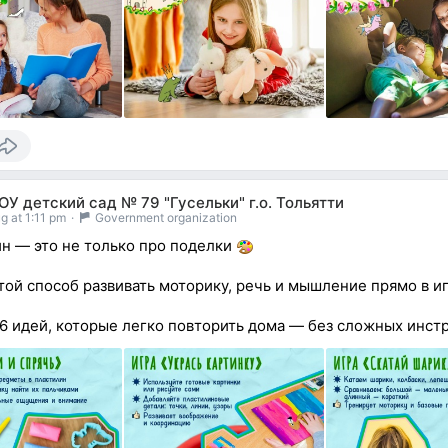
У детский сад № 79 "Гусельки" г.о. Тольятти
g at 1:11 pm
·
Government organization
н — это не только про поделки
той способ развивать моторику, речь и мышление прямо в и
6 идей, которые легко повторить дома — без сложных инс