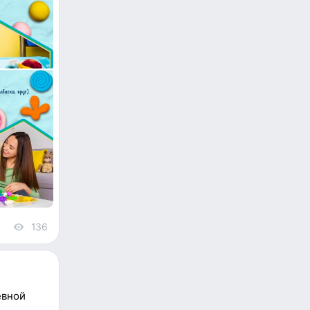
136
views
евной