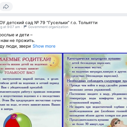
У детский сад № 79 "Гусельки" г.о. Тольятти
g at 9:07 am
·
Government organization
рослые и дети –
 нам не прожить.
ду люди, звери
Show more