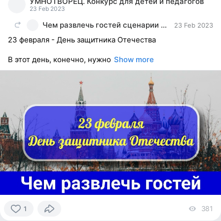
УМНОТВОРЕЦ. Конкурс для детей и педагогов
reacted
23 Feb 2023
Чем развлечь гостей сценарии сценки поздравления
23 Feb 2023
23 февраля - День защитника Отечества
В этот день, конечно, нужно
Show more
381
vi
1
1