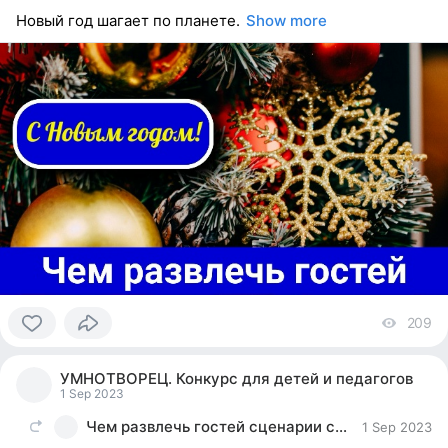
Новый год шагает по планете.
Show more
209
vi
0
people
УМНОТВОРЕЦ. Конкурс для детей и педагогов
reacted
1 Sep 2023
Чем развлечь гостей сценарии сценки поздравления
1 Sep 2023