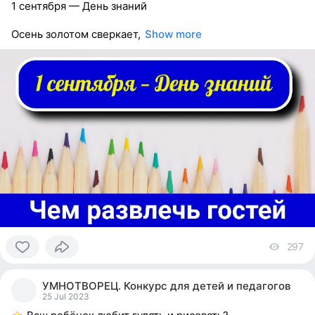
1 сентября — День знаний
Осень золотом сверкает,
Show more
297
vi
0
people
УМНОТВОРЕЦ. Конкурс для детей и педагогов
reacted
25 Jul 2023